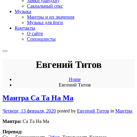
Замки (бандхи)
Сакральный секс
Музыка
Мантры и их значения
Музыка для йоги
Контакты
О сайте
Специалисты
Евгений Титов
Home
Евгений Титов
Мантра Са Та На Ма
Четверг, 13 февраля, 2020
posted by
Евгений Титов
in
Мантры
Мантра:
Са Та На Ма
Перевод: