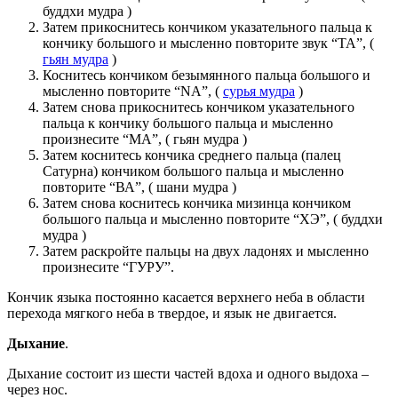
буддхи мудра )
Затем прикоснитесь кончиком указательного пальца к
кончику большого и мысленно повторите звук “TA”, (
гьян мудра
)
Коснитесь кончиком безымянного пальца большого и
мысленно повторите “NA”, (
сурья мудра
)
Затем снова прикоснитесь кончиком указательного
пальца к кончику большого пальца и мысленно
произнесите “MA”, ( гьян мудра )
Затем коснитесь кончика среднего пальца (палец
Сатурна) кончиком большого пальца и мысленно
повторите “ВА”, ( шани мудра )
Затем снова коснитесь кончика мизинца кончиком
большого пальца и мысленно повторите “ХЭ”, ( буддхи
мудра )
Затем раскройте пальцы на двух ладонях и мысленно
произнесите “ГУРУ”.
Кончик языка постоянно касается верхнего неба в области
перехода мягкого неба в твердое, и язык не двигается.
Дыхание
.
Дыхание состоит из шести частей вдоха и одного выдоха –
через нос.