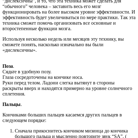
“дислексичны”, и то, что эта техника может сделать для
“обычного” человека – заставить весь его мозг
функционировать на более высоком уровне эффективности. И
эффективность будет увеличиваться по мере практики. Так эта
техника сможет помочь организовать все основные и
второстепенные функции мозга.
Используя несколько недель или месяцев эту технику, вы
сможете понять, насколько изначально вы были
«дислексичны».
Поза
.
Сядьте в удобную позу.
Глаза сосредоточены на кончике носа.
Руки перед телом. Ладони слегка вытянут в стороны
раскрыты вверх и находятся примерно на уровне солнечного
сплетения.
Пальцы
.
Кончиками больших пальцев касаемся других пальцев в
следующем порядке:
Сначала прикоснитесь кончиком мизинца до кончика
большого пальца и мысленно повторите звук “SA”. (