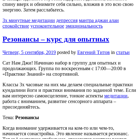
спину вверх и обнимите себя сильно, вложив в это всю свою
энергию. Затем расслабьтесь.
3х минутные медитации
депрессия
мантра аджаи алаи
спокойствие
успокоительное
эмоциональность
Резонансы – курс для опытных
Четверг, 5 сентября, 2019
posted by
Евгений Титов
in
статьи
Сат Нам Джи! Начинаю набор в группу для опытных и
продолжающих. Группа по воскресеньям с 17:00—20:00 в
«Практике Знаний» на спортивной.
Классы 3х часовые на них мы делаем специальные практики
кундалини йоги и практики внимания по заданной теме. Если
вам интересно самоисцеление, тонкие аспекты
медитации
,
работа с вниманием, развитие сенсорного аппарата –
присоединяйтесь.
Тема:
Резонансы
Когда внимание удерживается на ком-то или чем-то,
начинается сонастройка. Это явление называется резонанс.