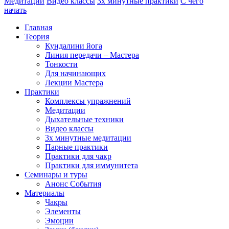
Медитации
Видео классы
3х минутные практики
С чего
начать
Главная
Теория
Кундалини йога
Линия передачи – Мастера
Тонкости
Для начинающих
Лекции Мастера
Практики
Комплексы упражнений
Медитации
Дыхательные техники
Видео классы
3х минутные медитации
Парные практики
Практики для чакр
Практики для иммунитета
Семинары и туры
Анонс События
Материалы
Чакры
Элементы
Эмоции