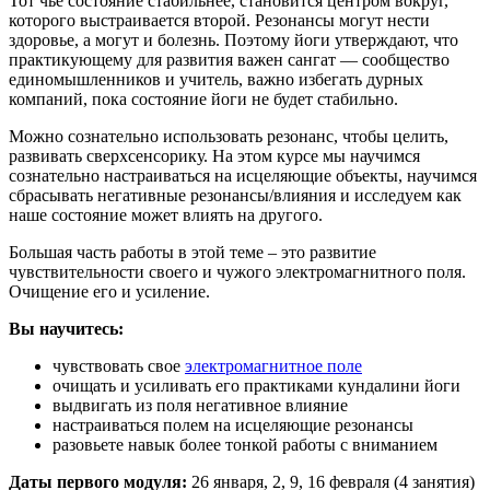
Тот чьё состояние стабильнее, становится центром вокруг,
которого выстраивается второй. Резонансы могут нести
здоровье, а могут и болезнь. Поэтому йоги утверждают, что
практикующему для развития важен сангат — сообщество
единомышленников и учитель, важно избегать дурных
компаний, пока состояние йоги не будет стабильно.
Можно сознательно использовать резонанс, чтобы целить,
развивать сверхсенсорику. На этом курсе мы научимся
сознательно настраиваться на исцеляющие объекты, научимся
сбрасывать негативные резонансы/влияния и исследуем как
наше состояние может влиять на другого.
Большая часть работы в этой теме – это развитие
чувствительности своего и чужого электромагнитного поля.
Очищение его и усиление.
Вы научитесь:
чувствовать свое
электромагнитное поле
очищать и усиливать его практиками кундалини йоги
выдвигать из поля негативное влияние
настраиваться полем на исцеляющие резонансы
разовьете навык более тонкой работы с вниманием
Даты первого модуля:
26 января, 2, 9, 16 февраля (4 занятия)