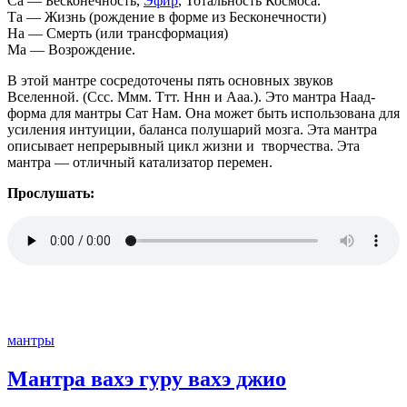
Са — Бесконечность,
Эфир
, Тотальность Космоса.
Та — Жизнь (рождение в форме из Бесконечности)
На — Смерть (или трансформация)
Ма — Возрождение.
В этой мантре сосредоточены пять основных звуков
Вселенной. (Ссс. Ммм. Ттт. Ннн и Ааа.). Это мантра Наад-
форма для мантры Сат Нам. Она может быть использована для
усиления интуиции, баланса полушарий мозга. Эта мантра
описывает непрерывный цикл жизни и творчества. Эта
мантра — отличный катализатор перемен.
Прослушать:
мантры
Мантра вахэ гуру вахэ джио