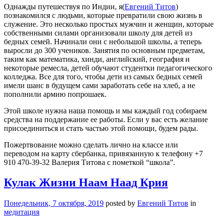
Однажды путешествуя по Индии, я(
Евгений Титов
)
познакомился с людьми, которые превратили свою жизнь в
служение. Это несколько простых мужчин и женщин, которые
собственными силами организовали школу для детей из
бедных семей. Начинали они с небольшой школы, а теперь
выросли до 300 учеников. Занятия по основным предметам,
таким как математика, хинди, английский, география и
некоторые ремесла, детей обучают студентки педагогического
колледжа. Все для того, чтобы дети из самых бедных семей
имели шанс в будущем сами заработать себе на хлеб, а не
пополнили армию попрошаек.
Этой школе нужна наша помощь и мы каждый год собираем
средства на поддержание ее работы. Если у вас есть желание
присоединиться и стать частью этой помощи, будем рады.
Пожертвование можно сделать лично на классе или
переводом на карту сбербанка, привязанную к телефону +7
910 470-39-32 Валерия Титова с пометкой “школа”.
Кулак Жизни Наам Наад Крия
Понедельник, 7 октября, 2019
posted by
Евгений Титов
in
медитация