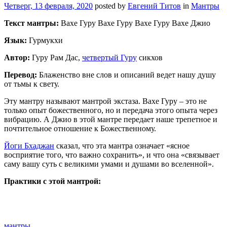
Четверг, 13 февраля, 2020
posted by
Евгений Титов
in
Мантры
Текст мантры:
Вахе Гуру Вахе Гуру Вахе Гуру Вахе Джио
Язык:
Гурмукхи
Автор:
Гуру Рам Дас,
четвертый Гуру
сикхов
Перевод:
Блаженство вне слов и описаний ведет нашу душу
от тьмы к свету.
Эту мантру называют мантрой экстаза. Вахе Гуру – это не
только опыт божественного, но и передача этого опыта через
вибрацию. А Джио в этой мантре передает наше трепетное и
почтительное отношение к Божественному.
Йоги Бхаджан
сказал, что эта мантра означает «ясное
восприятие того, что важно сохранить», и что она «связывает
саму вашу суть с великими умами и душами во вселенной».
Практики с этой мантрой:
мантры