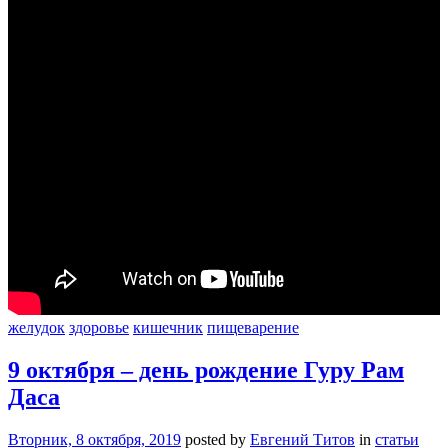
желудок
здоровье
кишечник
пищеварение
9 октября – день рождение Гуру Рам
Даса
Вторник, 8 октября, 2019
posted by
Евгений Титов
in
статьи