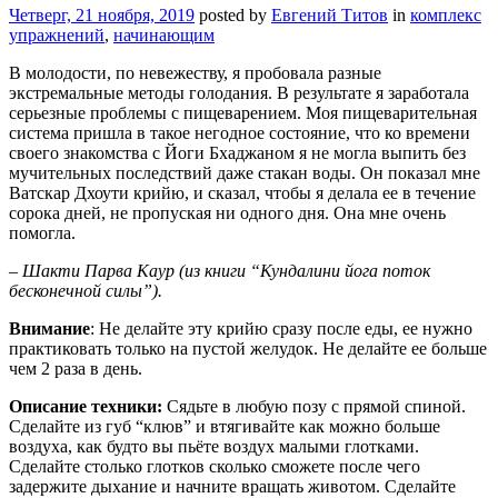
Четверг, 21 ноября, 2019
posted by
Евгений Титов
in
комплекс
упражнений
,
начинающим
В молодости, по невежеству, я пробовала разные
экстремальные методы голодания. В результате я заработала
серьезные проблемы с пищеварением. Моя пищеварительная
система пришла в такое негодное состояние, что ко времени
своего знакомства с Йоги Бхаджаном я не могла выпить без
мучительных последствий даже стакан воды. Он показал мне
Ватскар Дхоути крийю, и сказал, чтобы я делала ее в течение
сорока дней, не пропуская ни одного дня. Она мне очень
помогла.
– Шакти Парва Каур (из книги “Кундалини йога поток
бесконечной силы”).
Внимание
: Не делайте эту крийю сразу после еды, ее нужно
практиковать только на пустой желудок. Не делайте ее больше
чем 2 раза в день.
Описание техники:
Сядьте в любую позу с прямой спиной.
Сделайте из губ “клюв” и втягивайте как можно больше
воздуха, как будто вы пьёте воздух малыми глотками.
Сделайте столько глотков сколько сможете после чего
задержите дыхание и начните вращать животом. Сделайте