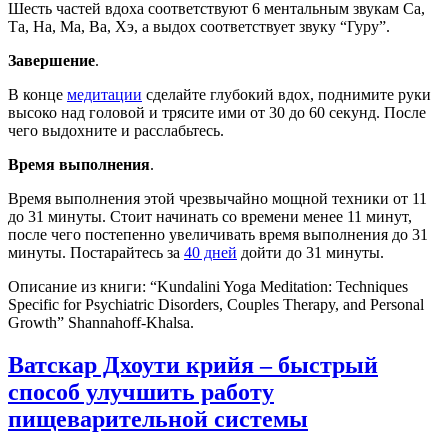
Шесть частей вдоха соответствуют 6 ментальным звукам Са,
Та, На, Ма, Ва, Хэ, а выдох соответствует звуку “Гуру”.
Завершение
.
В конце
медитации
сделайте глубокий вдох, поднимите руки
высоко над головой и трясите ими от 30 до 60 секунд. После
чего выдохните и расслабьтесь.
Время выполнения
.
Время выполнения этой чрезвычайно мощной техники от 11
до 31 минуты. Стоит начинать со времени менее 11 минут,
после чего постепенно увеличивать время выполнения до 31
минуты. Постарайтесь за
40 дней
дойти до 31 минуты.
Описание из книги: “Kundalini Yoga Meditation: Techniques
Specific for Psychiatric Disorders, Couples Therapy, and Personal
Growth” Shannahoff-Khalsa.
Ватскар Дхоути крийя – быстрый
способ улучшить работу
пищеварительной системы