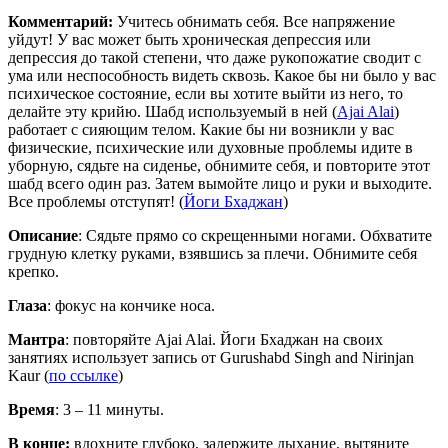
Комментарий:
Учитесь обнимать себя. Все напряжение
уйдут! У вас может быть хроническая депрессия или
депрессия до такой степени, что даже рукопожатие сводит с
ума или неспособность видеть сквозь. Какое бы ни было у вас
психическое состояние, если вы хотите выйти из него, то
делайте эту крийю. Шабд используемый в ней (
Ajai Alai
)
работает с сияющим телом. Какие бы ни возникли у вас
физические, психические или духовные проблемы идите в
уборную, сядьте на сиденье, обнимите себя, и повторите этот
шабд всего один раз. Затем вымойте лицо и руки и выходите.
Все проблемы отступят! (
Йоги Бхаджан
)
Описание
: Сядьте прямо со скрещенными ногами. Обхватите
грудную клетку руками, взявшись за плечи. Обнимите себя
крепко.
Глаза
: фокус на кончике носа.
Мантра
: повторяйте Ajai Alai. Йоги Бхаджан на своих
занятиях использует запись от Gurushabd Singh and Nirinjan
Kaur (
по ссылке
)
Время
: 3 – 11 минуты.
В конце:
вдохните глубоко, задержите дыхание, вытяните