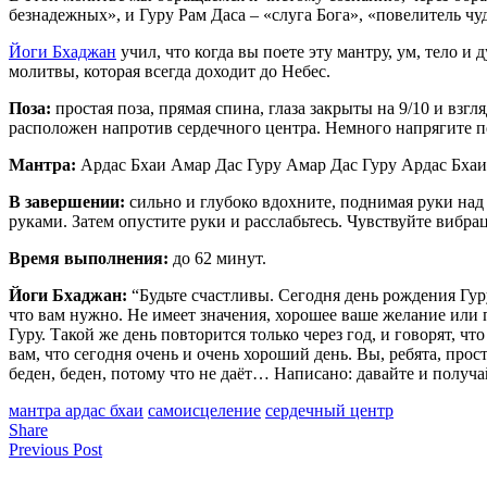
безнадежных», и Гуру Рам Даса – «слуга Бога», «повелитель чуд
Йоги Бхаджан
учил, что когда вы поете эту мантру, ум, тело и
молитвы, которая всегда доходит до Небес.
Поза:
простая поза, прямая спина, глаза закрыты на 9/10 и вз
расположен напротив сердечного центра. Немного напрягите пе
Мантра:
Ардас Бхаи Амар Дас Гуру Амар Дас Гуру Ардас Бха
В завершении:
сильно и глубоко вдохните, поднимая руки над
руками. Затем опустите руки и расслабьтесь. Чувствуйте вибра
Время выполнения:
до 62 минут.
Йоги Бхаджан:
“Будьте счастливы. Сегодня день рождения Гур
что вам нужно. Не имеет значения, хорошее ваше желание или п
Гуру. Такой же день повторится только через год, и говорят, 
вам, что сегодня очень и очень хороший день. Вы, ребята, прос
беден, беден, потому что не даёт… Написано: давайте и получай
мантра ардас бхаи
самоисцеление
сердечный центр
Share
Previous Post