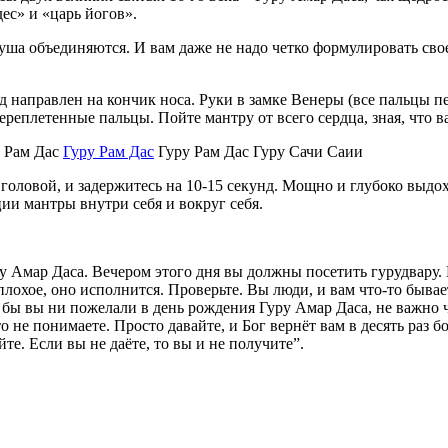
ес» и «царь йогов».
 душа объединяются. И вам даже не надо четко формулировать сво
гляд направлен на кончик носа. Руки в замке Венеры (все пальцы
реплетенные пальцы. Пойте мантру от всего сердца, зная, что в
и Рам Дас
Гуру Рам Дас
Гуру Рам Дас Гуру Сачи Саии
 головой, и задержитесь на 10-15 секунд. Мощно и глубоко выдо
ции мантры внутри себя и вокруг себя.
у Амар Даса. Вечером этого дня вы должны посетить гурудвару. В
лохое, оно исполнится. Проверьте. Вы люди, и вам что-то бывает
что бы вы ни пожелали в день рождения Гуру Амар Даса, не важно
то не понимаете. Просто давайте, и Бог вернёт вам в десять раз 
те. Если вы не даёте, то вы и не получите”.