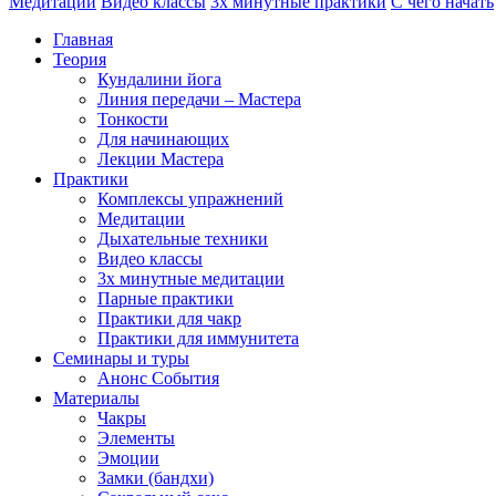
Медитации
Видео классы
3х минутные практики
С чего начать
Главная
Теория
Кундалини йога
Линия передачи – Мастера
Тонкости
Для начинающих
Лекции Мастера
Практики
Комплексы упражнений
Медитации
Дыхательные техники
Видео классы
3х минутные медитации
Парные практики
Практики для чакр
Практики для иммунитета
Семинары и туры
Анонс События
Материалы
Чакры
Элементы
Эмоции
Замки (бандхи)