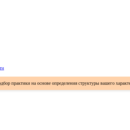
ти
дбор практики на основе определения структуры вашего характ