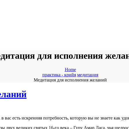
дитация для исполнения жела
Home
практика - крийя
медитация
Медитация для исполнения желаний
еланий
 в вас есть искренняя потребность, которую вы не знаете как уд
зы двух великих святых 16-го века – Гуру Амар Даса, чья щедро