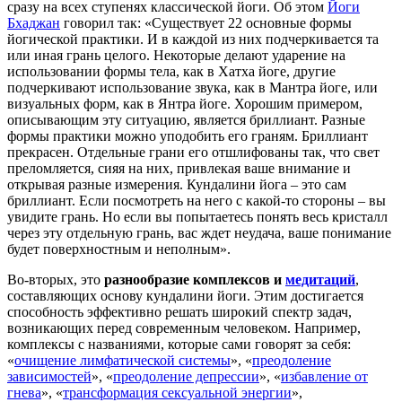
сразу на всех ступенях классической йоги. Об этом
Йоги
Бхаджан
говорил так: «Существует 22 основные формы
йогической практики. И в каждой из них подчеркивается та
или иная грань целого. Некоторые делают ударение на
использовании формы тела, как в Хатха йоге, другие
подчеркивают использование звука, как в Мантра йоге, или
визуальных форм, как в Янтра йоге. Хорошим примером,
описывающим эту ситуацию, является бриллиант. Разные
формы практики можно уподобить его граням. Бриллиант
прекрасен. Отдельные грани его отшлифованы так, что свет
преломляется, сияя на них, привлекая ваше внимание и
открывая разные измерения. Кундалини йога – это сам
бриллиант. Если посмотреть на него с какой-то стороны – вы
увидите грань. Но если вы попытаетесь понять весь кристалл
через эту отдельную грань, вас ждет неудача, ваше понимание
будет поверхностным и неполным».
Во-вторых, это
разнообразие комплексов и
медитаций
,
составляющих основу кундалини йоги. Этим достигается
способность эффективно решать широкий спектр задач,
возникающих перед современным человеком. Например,
комплексы с названиями, которые сами говорят за себя:
«
очищение лимфатической системы
», «
преодоление
зависимостей
», «
преодоление депрессии
», «
избавление от
гнева
», «
трансформация сексуальной энергии
»,