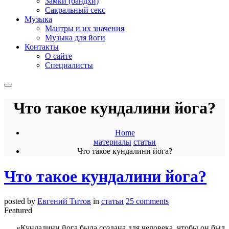
Замки (бандхи)
Сакральный секс
Музыка
Мантры и их значения
Музыка для йоги
Контакты
О сайте
Специалисты
Что такое кундалини йога?
Home
материалы
статьи
Что такое кундалини йога?
Что такое кундалини йога?
posted by
Евгений Титов
in
статьи
25 comments
Featured
«Кундалини йога была создана для человека, чтобы он был