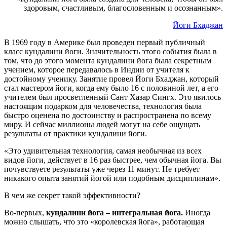
здоровым, счастливым, благословенным и осознанным».
Йоги Бхаджан
В 1969 году в Америке был проведен первый публичный
класс кундалини йоги. Значительность этого события была в
том, что до этого момента кундалини йога была секретным
учением, которое передавалось в Индии от учителя к
достойному ученику. Занятие провел Йоги Бхаджан, который
стал мастером йоги, когда ему было 16 с половиной лет, а его
учителем был просветленный Сант Хазар Сингх. Это явилось
настоящим подарком для человечества, технология была
быстро оценена по достоинству и распространена по всему
миру. И сейчас миллионы людей могут на себе ощущать
результаты от практики кундалини йоги.
«Это удивительная технология, самая необычная из всех
видов йоги, действует в 16 раз быстрее, чем обычная йога. Вы
почувствуете результаты уже через 11 минут. Не требует
никакого опыта занятий йогой или подобным дисциплинам».
В чем же секрет такой эффективности?
Во-первых,
кундалини йога – интегральная йога.
Иногда
можно слышать, что это «королевская йога», работающая