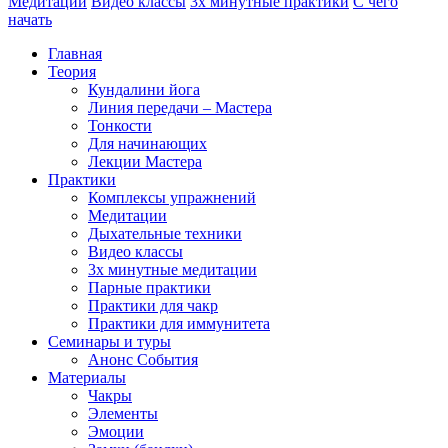
Медитации
Видео классы
3х минутные практики
С чего
начать
Главная
Теория
Кундалини йога
Линия передачи – Мастера
Тонкости
Для начинающих
Лекции Мастера
Практики
Комплексы упражнений
Медитации
Дыхательные техники
Видео классы
3х минутные медитации
Парные практики
Практики для чакр
Практики для иммунитета
Семинары и туры
Анонс События
Материалы
Чакры
Элементы
Эмоции