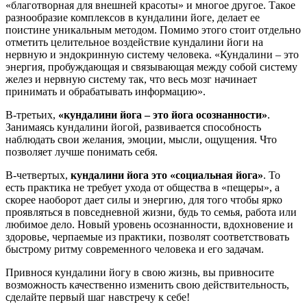
«благотворная для внешней красоты» и многое другое. Такое
разнообразие комплексов в кундалини йоге, делает ее
поистине уникальным методом. Помимо этого стоит отдельно
отметить целительное воздействие кундалини йоги на
нервную и эндокринную систему человека. «Кундалини – это
энергия, пробуждающая и связывающая между собой систему
желез и нервную систему так, что весь мозг начинает
принимать и обрабатывать информацию».
В-третьих,
«кундалини йога – это йога осознанности»
.
Занимаясь кундалини йогой, развивается способность
наблюдать свои желания, эмоции, мысли, ощущения. Что
позволяет лучше понимать себя.
В-четвертых,
кундалини йога это «социальная йога»
. То
есть практика не требует ухода от общества в «пещеры», а
скорее наоборот дает силы и энергию, для того чтобы ярко
проявляться в повседневной жизни, будь то семья, работа или
любимое дело. Новый уровень осознанности, вдохновение и
здоровье, черпаемые из практики, позволят соответствовать
быстрому ритму современного человека и его задачам.
Привнося кундалини йогу в свою жизнь, вы привносите
возможность качественно изменить свою действительность,
сделайте первый шаг навстречу к себе!