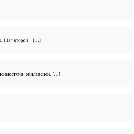
р. Шаг второй – […]
висимостями, эпилепсией, […]