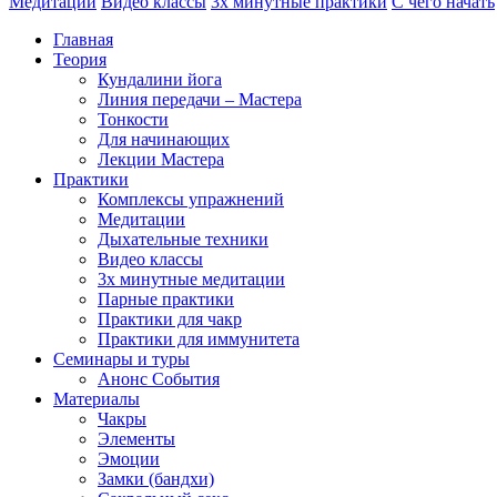
Медитации
Видео классы
3х минутные практики
С чего начать
Главная
Теория
Кундалини йога
Линия передачи – Мастера
Тонкости
Для начинающих
Лекции Мастера
Практики
Комплексы упражнений
Медитации
Дыхательные техники
Видео классы
3х минутные медитации
Парные практики
Практики для чакр
Практики для иммунитета
Семинары и туры
Анонс События
Материалы
Чакры
Элементы
Эмоции
Замки (бандхи)