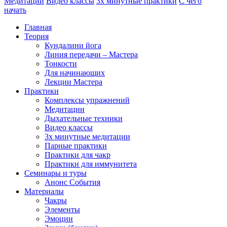
Медитации
Видео классы
3х минутные практики
С чего
начать
Главная
Теория
Кундалини йога
Линия передачи – Мастера
Тонкости
Для начинающих
Лекции Мастера
Практики
Комплексы упражнений
Медитации
Дыхательные техники
Видео классы
3х минутные медитации
Парные практики
Практики для чакр
Практики для иммунитета
Семинары и туры
Анонс События
Материалы
Чакры
Элементы
Эмоции