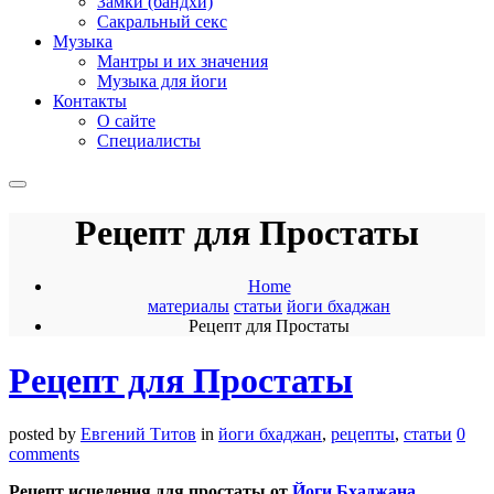
Замки (бандхи)
Сакральный секс
Музыка
Мантры и их значения
Музыка для йоги
Контакты
О сайте
Специалисты
Рецепт для Простаты
Home
материалы
статьи
йоги бхаджан
Рецепт для Простаты
Рецепт для Простаты
posted by
Евгений Титов
in
йоги бхаджан
,
рецепты
,
статьи
0
comments
Рецепт исцеления для простаты от
Йоги Бхаджана
.