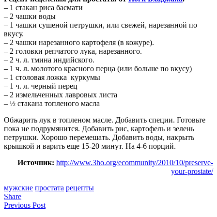
– 1 стакан риса басмати
– 2 чашки воды
– 1 чашки сушеной петрушки, или свежей, нарезанной по
вкусу.
– 2 чашки нарезанного картофеля (в кожуре).
– 2 головки репчатого лука, нарезанного.
– 2 ч. л. тмина индийского.
– 1 ч. л. молотого красного перца (или больше по вкусу)
– 1 столовая ложка куркумы
– 1 ч. л. черный перец
– 2 измельченных лавровых листа
– ½ стакана топленого масла
Обжарить лук в топленом масле. Добавить специи. Готовьте
пока не подрумянится. Добавить рис, картофель и зелень
петрушки. Хорошо перемешать. Добавить воды, накрыть
крышкой и варить еще 15-20 минут. На 4-6 порций.
Источник:
http://www.3ho.org/ecommunity/2010/10/preserve-
your-prostate/
мужские
простата
рецепты
Share
Previous Post