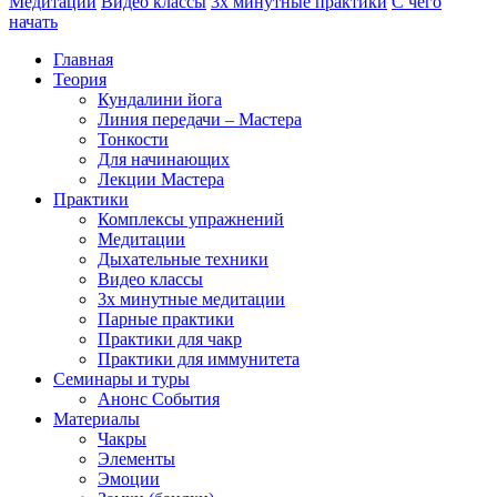
Медитации
Видео классы
3х минутные практики
С чего
начать
Главная
Теория
Кундалини йога
Линия передачи – Мастера
Тонкости
Для начинающих
Лекции Мастера
Практики
Комплексы упражнений
Медитации
Дыхательные техники
Видео классы
3х минутные медитации
Парные практики
Практики для чакр
Практики для иммунитета
Семинары и туры
Анонс События
Материалы
Чакры
Элементы
Эмоции