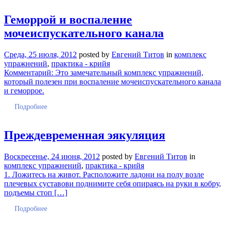
Геморрой и воспаление
мочеиспускательного канала
Среда, 25 июля, 2012
posted by
Евгений Титов
in
комплекс
упражнений
,
практика - крийя
Комментарий: Это замечательный комплекс упражнений,
который полезен при воспаление мочеиспускательного канала
и геморрое.
Подробнее
Преждевременная эякуляция
Воскресенье, 24 июня, 2012
posted by
Евгений Титов
in
комплекс упражнений
,
практика - крийя
1. Ложитесь на живот. Расположите ладони на полу возле
плечевых суставови поднимите себя опираясь на руки в кобру,
подъемы стоп […]
Подробнее