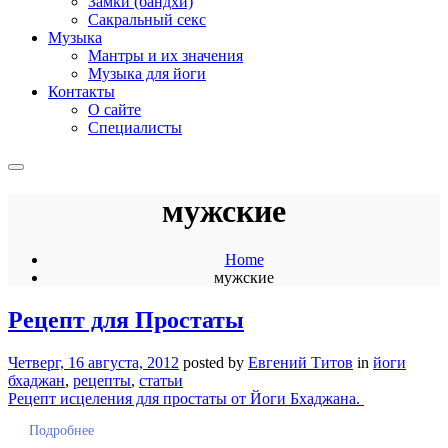
Замки (бандхи)
Сакральный секс
Музыка
Мантры и их значения
Музыка для йоги
Контакты
О сайте
Специалисты
мужские
Home
мужские
Рецепт для Простаты
Четверг, 16 августа, 2012
posted by
Евгений Титов
in
йоги
бхаджан
,
рецепты
,
статьи
Рецепт исцеления для простаты от Йоги Бхаджана.
Подробнее