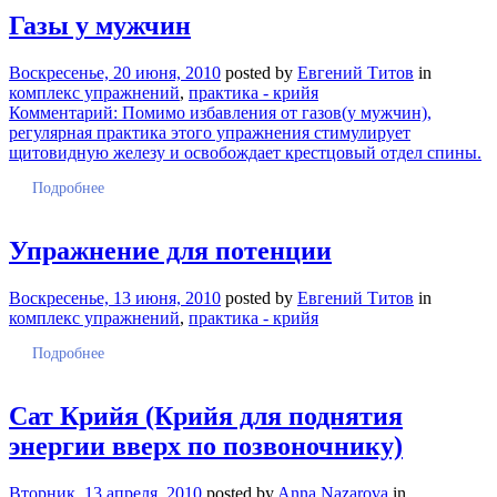
Газы у мужчин
Воскресенье, 20 июня, 2010
posted by
Евгений Титов
in
комплекс упражнений
,
практика - крийя
Комментарий: Помимо избавления от газов(у мужчин),
регулярная практика этого упражнения стимулирует
щитовидную железу и освобождает крестцовый отдел спины.
Подробнее
Упражнение для потенции
Воскресенье, 13 июня, 2010
posted by
Евгений Титов
in
комплекс упражнений
,
практика - крийя
Подробнее
Сат Крийя (Крийя для поднятия
энергии вверх по позвоночнику)
Вторник, 13 апреля, 2010
posted by
Anna Nazarova
in