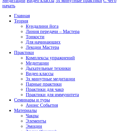
Медитации
Видео классы
3х минутные практики
С чего
начать
Главная
Теория
Кундалини йога
Линия передачи – Мастера
Тонкости
Для начинающих
Лекции Мастера
Практики
Комплексы упражнений
Медитации
Дыхательные техники
Видео классы
3х минутные медитации
Парные практики
Практики для чакр
Практики для иммунитета
Семинары и туры
Анонс События
Материалы
Чакры
Элементы
Эмоции