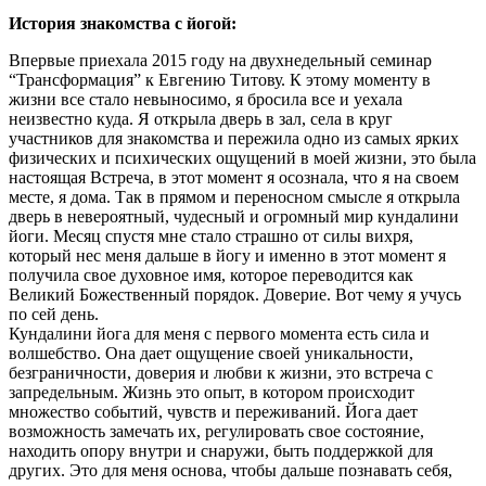
История знакомства с йогой:
Впервые приехала 2015 году на двухнедельный семинар
“Трансформация” к Евгению Титову. К этому моменту в
жизни все стало невыносимо, я бросила все и уехала
неизвестно куда. Я открыла дверь в зал, села в круг
участников для знакомства и пережила одно из самых ярких
физических и психических ощущений в моей жизни, это была
настоящая Встреча, в этот момент я осознала, что я на своем
месте, я дома. Так в прямом и переносном смысле я открыла
дверь в невероятный, чудесный и огромный мир кундалини
йоги. Месяц спустя мне стало страшно от силы вихря,
который нес меня дальше в йогу и именно в этот момент я
получила свое духовное имя, которое переводится как
Великий Божественный порядок. Доверие. Вот чему я учусь
по сей день.
Кундалини йога для меня с первого момента есть сила и
волшебство. Она дает ощущение своей уникальности,
безграничности, доверия и любви к жизни, это встреча с
запредельным. Жизнь это опыт, в котором происходит
множество событий, чувств и переживаний. Йога дает
возможность замечать их, регулировать свое состояние,
находить опору внутри и снаружи, быть поддержкой для
других. Это для меня основа, чтобы дальше познавать себя,