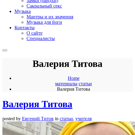
Замки (бандхи)
Сакральный секс
Музыка
Мантры и их значения
Музыка для йоги
Контакты
О сайте
Специалисты
Валерия Титова
Home
материалы
статьи
Валерия Титова
Валерия Титова
posted by
Евгений Титов
in
статьи
,
учителя