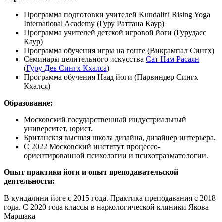
Программа подготовки учителей Kundalini Rising Yoga
International Academy (Гуру Раттана Каур)
Программа учителей детской игровой йоги (Гурудасс
Каур)
Программа обучения игры на гонге (Викрампал Сингх)
Семинары целительного искусства
Сат Нам Расаян
(
Гуру Дев Сингх Кхалса
)
Программа обучения Наад йоги (Парвиндер Сингх
Кхался)
Образование:
Московский государственный индустриальный
университет, юрист.
Британская высшая школа дизайна, дизайнер интерьера.
С 2022 Московский институт процессо-
ориентированной психологии и психотравматологии.
Опыт практики йоги и опыт преподавательской
деятельности:
В кундалини йоге с 2015 года. Практика преподавания с 2018
года. С 2020 года классы в наркологической клиники Якова
Маршака