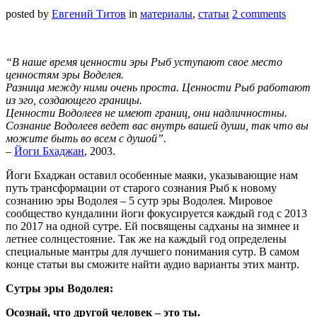
posted by
Евгений Титов
in
материалы
,
статьи
2 comments
“В наше время ценности эры Рыб уступают свое место
ценностям эры Воделея.
Разница между ними очень проста. Ценности Рыб работают
из эго, создающего границы.
Ценности Водолеев не имеют границ, они надличностны.
Сознание Водолеев ведет вас внутрь вашей души, так что вы
можите быть во всем с душой”.
–
Йоги Бхаджан
, 2003.
Йоги Бхаджан оставил особенные маяки, указывающие нам
путь трансформации от старого сознания Рыб к новому
сознанию эры Водолея – 5 сутр эры Водолея. Мировое
сообщество кундалини йоги фокусируется каждый год с 2013
по 2017 на одной сутре. Ей посвящены садханы на зимнее и
летнее солнцестояние. Так же на каждый год определены
специальные мантры для лучшего понимания сутр. В самом
конце статьи вы сможите найти аудио варианты этих мантр.
Сутры эры Водолея:
Осознай, что другой человек – это ты.