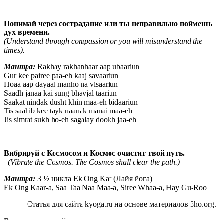
Понимай через сострадание или ты неправильно поймешь
дух времени.
(Understand through compassion or you will misunderstand the
times).
Мантра:
Rakhay rakhanhaar aap ubaariun
Gur kee pairee paa-eh kaaj savaariun
Hoaa aap dayaal manho na visaariun
Saadh janaa kai sung bhavjal taariun
Saakat nindak dusht khin maa-eh bidaariun
Tis saahib kee tayk naanak manai maa-eh
Jis simrat sukh ho-eh sagalay dookh jaa-eh
Вибрируй с Космосом и Космос очистит твой путь.
(Vibrate the Cosmos. The Cosmos shall clear the path.)
Мантра:
3 ½ цикла Ek Ong Kar (Лайя йога)
Ek Ong Kaar-a, Saa Taa Naa Maa-a, Siree Whaa-a, Hay Gu-Roo
Статья для сайта kyoga.ru на основе материалов 3ho.org.