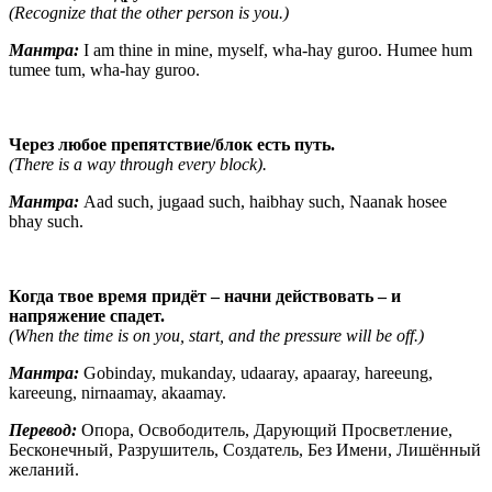
(Recognize that the other person is you.)
Мантра:
I am thine in mine, myself, wha-hay guroo. Humee hum
tumee tum, wha-hay guroo.
Через любое препятствие/блок есть путь.
(There is a way through every block).
Мантра:
Aad such, jugaad such, haibhay such, Naanak hosee
bhay such.
Когда твое время придёт – начни действовать – и
напряжение спадет.
(When the time is on you, start, and the pressure will be off.)
Мантра:
Gobinday, mukanday, udaaray, apaaray, hareeung,
kareeung, nirnaamay, akaamay.
Перевод:
Опора, Освободитель, Дарующий Просветление,
Бесконечный, Разрушитель, Создатель, Без Имени, Лишённый
желаний.