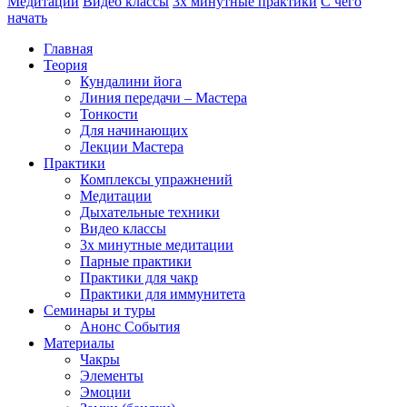
Медитации
Видео классы
3х минутные практики
С чего
начать
Главная
Теория
Кундалини йога
Линия передачи – Мастера
Тонкости
Для начинающих
Лекции Мастера
Практики
Комплексы упражнений
Медитации
Дыхательные техники
Видео классы
3х минутные медитации
Парные практики
Практики для чакр
Практики для иммунитета
Семинары и туры
Анонс События
Материалы
Чакры
Элементы
Эмоции