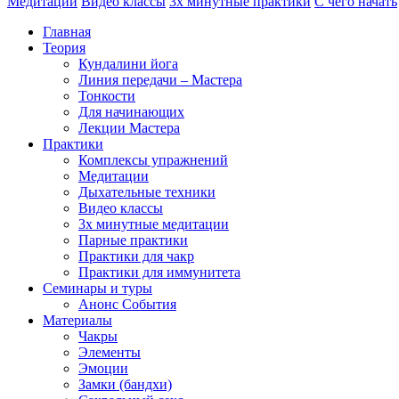
Медитации
Видео классы
3х минутные практики
С чего начать
Главная
Теория
Кундалини йога
Линия передачи – Мастера
Тонкости
Для начинающих
Лекции Мастера
Практики
Комплексы упражнений
Медитации
Дыхательные техники
Видео классы
3х минутные медитации
Парные практики
Практики для чакр
Практики для иммунитета
Семинары и туры
Анонс События
Материалы
Чакры
Элементы
Эмоции
Замки (бандхи)