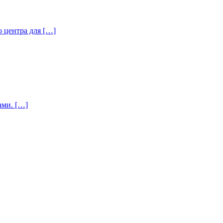
о центра для […]
ами. […]