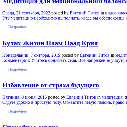
Медитация для эмоционального баланс
Среда, 21 сентября, 2022
posted by
Евгений Титов
in
видео клас
Эту медитацию необходимо выполнять, когда вы обеспокоены или
Подробнее
Кулак Жизни Наам Наад Крия
Понедельник, 7 октября, 2019
posted by
Евгений Титов
in
медит
Комментарий: Учитесь обнимать себя. Все напряжение уйдут! У
Подробнее
Избавление от страха будущего
Пятница, 3 июня, 2016
posted by
Евгений Титов
in
медитация
,
п
Сядьте удобно в простую позу. Обхватите левую ладонь, право
Подробнее