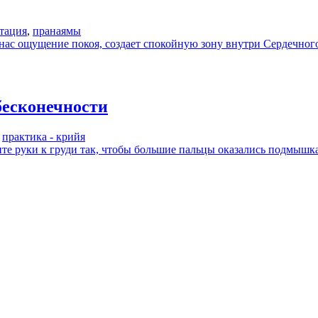
тация
,
пранаямы
 нас ощущение покоя, создает спокойную зону внутри Сердечног
бесконечности
,
практика - крийя
ите руки к груди так, чтобы большие пальцы оказались подмышк