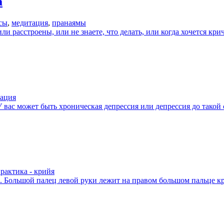
а
сы
,
медитация
,
пранаямы
 расстроены, или не знаете, что делать, или когда хочется кри
ация
 вас может быть хроническая депрессия или депрессия до такой 
рактика - крийя
й. Большой палец левой руки лежит на правом большом пальце кр