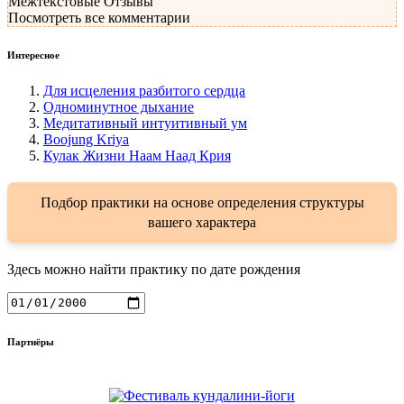
Межтекстовые Отзывы
Посмотреть все комментарии
Интересное
Для исцеления разбитого сердца
Одноминутное дыхание
Медитативный интуитивный ум
Boojung Kriya
Кулак Жизни Наам Наад Крия
Подбор практики на основе определения структуры
вашего характера
Здесь можно найти практику по дате рождения
Партнёры