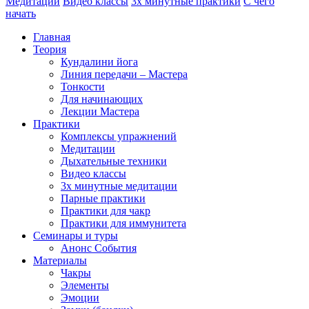
Медитации
Видео классы
3х минутные практики
С чего
начать
Главная
Теория
Кундалини йога
Линия передачи – Мастера
Тонкости
Для начинающих
Лекции Мастера
Практики
Комплексы упражнений
Медитации
Дыхательные техники
Видео классы
3х минутные медитации
Парные практики
Практики для чакр
Практики для иммунитета
Семинары и туры
Анонс События
Материалы
Чакры
Элементы
Эмоции