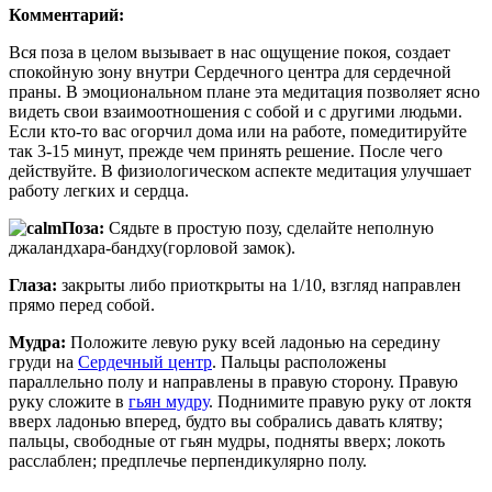
Комментарий:
Вся поза в целом вызывает в нас ощущение покоя, создает
спокойную зону внутри Сердечного центра для сердечной
праны. В эмоциональном плане эта медитация позволяет ясно
видеть свои взаимоотношения с собой и с другими людьми.
Если кто-то вас огорчил дома или на работе, помедитируйте
так 3-15 минут, прежде чем принять решение. После чего
действуйте. В физиологическом аспекте медитация улучшает
работу легких и сердца.
Поза:
Сядьте в простую позу, сделайте неполную
джаландхара-бандху(горловой замок).
Глаза:
закрыты либо приоткрыты на 1/10, взгляд направлен
прямо перед собой.
Мудра:
Положите левую руку всей ладонью на середину
груди на
Сердечный центр
. Пальцы расположены
параллельно полу и направлены в правую сторону. Правую
руку сложите в
гьян мудру
. Поднимите правую руку от локтя
вверх ладонью вперед, будто вы собрались давать клятву;
пальцы, свободные от гьян мудры, подняты вверх; локоть
расслаблен; предплечье перпендикулярно полу.