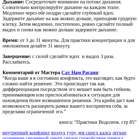
Дыхание:
Сосредоточьте внимание на потоке дыхания.
Сознательно контролируйте дыхание на каждом этапе.
Медленно через обе ноздри сделайте глубокий вдох.
Задержите дыхание на как можно дольше, приподняв грудную
клетку. Затем медленно, постепенно, ровно сделайте полный
выдох и снова как можно дольше задержите дыхание.
Время:
от 3 до 31 минуты. Для практики концентрации и для
омоложения делайте 31 минуту.
Завершение:
с силой сделайте вдох и выдох 3 раза.
Расслабьтесь.
Комментарий от Мастера
Сат Нам Расаян
:
“Когда ваше я в состоянии конфликта, это выглядит, как будто
сложно найти решение. Это происходит так как
дифференциация посредством эго мешает вам быть гибким,
принимающим или приспосабливаться к ситуации для
нахождения более возвышенное решения. Эта крийя даст вам
возможность расширить рамки вашего восприятия себя, за
пределами ограничений эго.”
книга: “Практики Водолеев. стр 85”
внутренний конфликт
воздух
гуру дев сингх калса
легкие
огорчение
сердечный центр
сердце
спокойствие
тревога