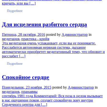
кричать, или вы […]
Подробнее
Для исцеления разбитого сердца
Пятница, 28 октября, 2016
posted by
Администратор
in
медитация
,
практика - крийя
Эта медитация очень успакаивает, если вы ее понимаете.
Расслабится автономная нервная система, дыхание
автоматически приобретет медитативный темп, что обновит и
расслабит […]
Подробнее
Спокойное сердце
Понедельник, 23 ноября, 2015
posted by
Администратор
in
медитация
,
пранаямы
сентябрь 1981 года Комментарий: Вся поза в целом вызывает
в нас ощущение покоя, создает спокойную зону внутри
Сердечного центра для […]