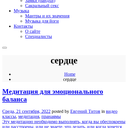
Замки (бандхи)
Сакральный секс
Музыка
Мантры и их значения
Музыка для йоги
Контакты
О сайте
Специалисты
сердце
Home
сердце
Медитация для эмоционального
баланса
Среда, 21 сентября, 2022
posted by
Евгений Титов
in
видео
классы
,
медитация
,
пранаямы
Эту медитацию необходимо выполнять, когда вы обеспокоены
или расстроены, или не знаете, что делать, или когда хочется