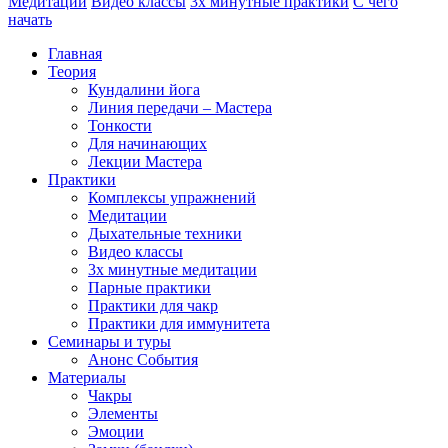
Медитации
Видео классы
3х минутные практики
С чего
начать
Главная
Теория
Кундалини йога
Линия передачи – Мастера
Тонкости
Для начинающих
Лекции Мастера
Практики
Комплексы упражнений
Медитации
Дыхательные техники
Видео классы
3х минутные медитации
Парные практики
Практики для чакр
Практики для иммунитета
Семинары и туры
Анонс События
Материалы
Чакры
Элементы
Эмоции