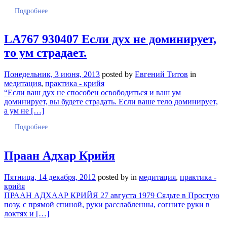
Подробнее
LA767 930407 Если дух не доминирует,
то ум страдает.
Понедельник, 3 июня, 2013
posted by
Евгений Титов
in
медитация
,
практика - крийя
“Если ваш дух не способен освободиться и ваш ум
доминирует, вы будете страдать. Если ваше тело доминирует,
а ум не […]
Подробнее
Праан Адхар Крийя
Пятница, 14 декабря, 2012
posted by
in
медитация
,
практика -
крийя
ПРААН АДХААР КРИЙЯ 27 августа 1979 Сядьте в Простую
позу, с прямой спиной, руки расслабленны, согните руки в
локтях и […]