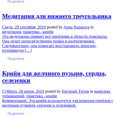
Подробнее
Медитация для нижнего треугольника
Среда, 29 сентября, 2010
posted by
Anna Nazarova
in
медитация
,
практика - крийя
Эта медитация снимает все проблемы в области поясницы.
Она лечит непосредственно почки и надпочечники.
Следовательно, она помогает восстановить энергию,
потерянную […]
Подробнее
Крийя для желчного пузыря, сердца,
селезенки
Суббота, 26 июня, 2010
posted by
Евгений Титов
in
комплекс
упражнений
,
практика - крийя
Комментарий: Эта крийя используется для решения проблем с
желчным пузырем, сердцем и селезенкой.
Подробнее