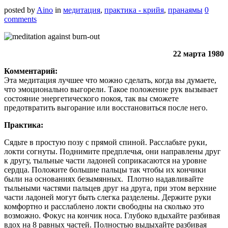
posted by
Aino
in
медитация
,
практика - крийя
,
пранаямы
0
comments
22 марта 1980
Комментарий:
Эта медитация лучшее что можно сделать, когда вы думаете,
что эмоционально выгорели. Такое положение рук вызывает
состояние энергетического покоя, так вы сможете
предотвратить выгорание или восстановиться после него.
Практика:
Сядьте в простую позу с прямой спиной. Расслабьте руки,
локти согнуты. Поднимите предплечья, они направлены друг
к другу, тыльные части ладоней соприкасаются на уровне
сердца. Положите большие пальцы так чтобы их кончики
были на основаниях безымянных. Плотно надавливайте
тыльными частями пальцев друг на друга, при этом верхние
части ладоней могут быть слегка разделены. Держите руки
комфортно и расслаблено локти свободны на сколько это
возможно. Фокус на кончик носа. Глубоко вдыхайте разбивая
вдох на 8 равных частей. Полностью выдыхайте разбивая