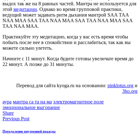
выдох так же на 8 равных частей. Мантра не используется для
этой
медитации
. Однако во время групповой практики,
ведущий может задавать ритм дыхания мантрой SAA TAA
NAA MAA SAA TAA NAA MAA SAA TAA NAA MAA SAA
TAA NAA MAA.
Практикуйте эту медитацию, когда у вас есть время чтобы
побыть после нее в спокойствии и расслабиться, так как вы
можете сильно улететь.
Начните с 11 минут. Когда будите готовы увеличьте время до
22 минут. А позже до 31 минуты.
Перевод для сайта kyoga.ru на основании:
pinklotus.org
и
3ho.org
аура
мантра са та на ма
электромагнитное поле
эмоциональное выгорание
Share
Previous Post
Преодоление внутренней вражды