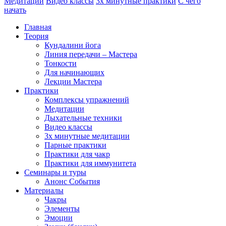
Медитации
Видео классы
3х минутные практики
С чего
начать
Главная
Теория
Кундалини йога
Линия передачи – Мастера
Тонкости
Для начинающих
Лекции Мастера
Практики
Комплексы упражнений
Медитации
Дыхательные техники
Видео классы
3х минутные медитации
Парные практики
Практики для чакр
Практики для иммунитета
Семинары и туры
Анонс События
Материалы
Чакры
Элементы
Эмоции