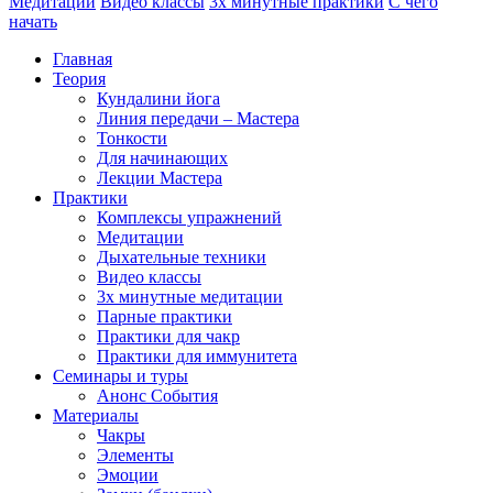
Медитации
Видео классы
3х минутные практики
С чего
начать
Главная
Теория
Кундалини йога
Линия передачи – Мастера
Тонкости
Для начинающих
Лекции Мастера
Практики
Комплексы упражнений
Медитации
Дыхательные техники
Видео классы
3х минутные медитации
Парные практики
Практики для чакр
Практики для иммунитета
Семинары и туры
Анонс События
Материалы
Чакры
Элементы
Эмоции