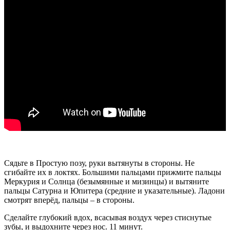
Сядьте в Простую позу, руки вытянуты в стороны. Не
сгибайте их в локтях. Большими пальцами прижмите пальцы
Меркурия и Солнца (безымянные и мизинцы) и вытяните
пальцы Сатурна и Юпитера (средние и указательные). Ладони
смотрят вперёд, пальцы – в стороны.
Сделайте глубокий вдох, всасывая воздух через стиснутые
зубы, и выдохните через нос. 11 минут.