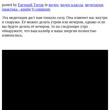
posted by
Евгений Титов
in
видео
,
видео классы
,
медитация
,
практика - крийя
9 comments
Эта медитация даст вам тонкую силу. Она изменит вас внутри
и снаружи. Её можно делать утром или вечером, однако если
вы будете делать её вечером, то на следующее утро
обнаружите, что ваш калибр и ваша энергия полностью
изменились.