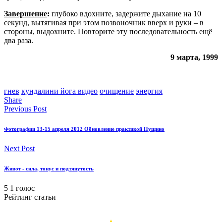
Завершение
:
глубоко вдохните, задержите дыхание на 10
секунд, вытягивая при этом позвоночник вверх и руки – в
стороны, выдохните. Повторите эту последовательность ещё
два раза.
9 марта, 1999
гнев
кундалини йога видео
очищение
энергия
Share
Previous Post
Фотографии 13-15 апреля 2012 Обновление практикой Пущино
Next Post
Живот - сила, тонус и подтянутость
5
1
голос
Рейтинг статьи