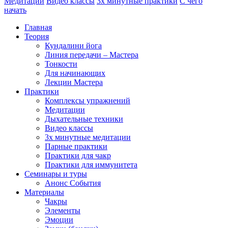
Медитации
Видео классы
3х минутные практики
С чего
начать
Главная
Теория
Кундалини йога
Линия передачи – Мастера
Тонкости
Для начинающих
Лекции Мастера
Практики
Комплексы упражнений
Медитации
Дыхательные техники
Видео классы
3х минутные медитации
Парные практики
Практики для чакр
Практики для иммунитета
Семинары и туры
Анонс События
Материалы
Чакры
Элементы
Эмоции