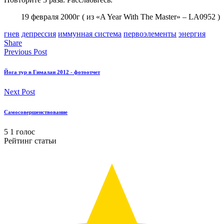
19 февраля 2000г ( из «A Year With The Master» – LA0952 )
гнев
депрессия
иммунная система
первоэлементы
энергия
Share
Previous Post
Йога тур в Гималаи 2012 - фотоотчет
Next Post
Самосовершенствование
5
1
голос
Рейтинг статьи