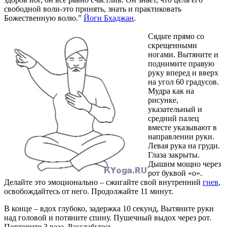
свободной воли-это принять, знать и практиковать
Божественную волю.”
Йоги Бхаджан
.
Сядьте прямо со
скрещенными
ногами. Вытяните и
поднимите правую
руку вперед и вверх
на угол 60 градусов.
Мудра как на
рисунке,
указательный и
средний палец
вместе указывают в
направлении руки.
Левая рука на груди.
Глаза закрыты.
Дышим мощно через
рот буквой «о».
Делайте это эмоционально – сжигайте свой внутренний
гнев
,
освобождайтесь от него. Продолжайте 11 минут.
В конце – вдох глубоко, задержка 10 секунд, Вытяните руки
над головой и потяните спину. Пушечный выдох через рот.
Повторите 3 раза. Расслабьтесь.