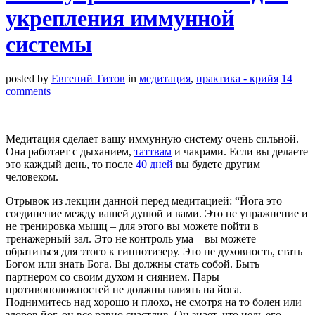
укрепления иммунной
системы
posted by
Евгений Титов
in
медитация
,
практика - крийя
14
comments
Медитация сделает вашу иммунную систему очень сильной.
Она работает с дыханием,
таттвам
и чакрами. Если вы делаете
это каждый день, то после
40 дней
вы будете другим
человеком.
Отрывок из лекции данной перед медитацией: “Йога это
соединение между вашей душой и вами. Это не упражнение и
не тренировка мышц – для этого вы можете пойти в
тренажерный зал. Это не контроль ума – вы можете
обратиться для этого к гипнотизеру. Это не духовность, стать
Богом или знать Бога. Вы должны стать собой. Быть
партнером со своим духом и сиянием. Пары
противоположностей не должны влиять на йога.
Поднимитесь над хорошо и плохо, не смотря на то болен или
здоров йог, он все равно счастлив. Он знает, что цель его