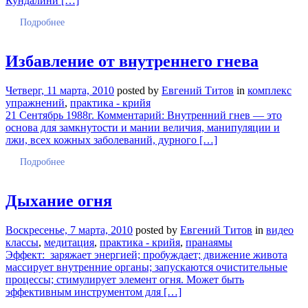
Кундалини […]
Подробнее
Избавление от внутреннего гнева
Четверг, 11 марта, 2010
posted by
Евгений Титов
in
комплекс
упражнений
,
практика - крийя
21 Сентябрь 1988г. Комментарий: Внутренний гнев — это
основа для замкнутости и мании величия, манипуляции и
лжи, всех кожных заболеваний, дурного […]
Подробнее
Дыхание огня
Воскресенье, 7 марта, 2010
posted by
Евгений Титов
in
видео
классы
,
медитация
,
практика - крийя
,
пранаямы
Эффект: заряжает энергией; пробуждает; движение живота
массирует внутренние органы; запускаются очистительные
процессы; стимулирует элемент огня. Может быть
эффективным инструментом для […]