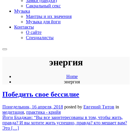
Замки (бандхи)
Сакральный секс
Музыка
Мантры и их значения
Музыка для йоги
Контакты
О сайте
Специалисты
энергия
Home
энергия
Победить свое бессилие
Понедельник, 16 апреля, 2018
posted by
Евгений Титов
in
медитация
,
практика - крийя
Йоги Бхаджан: “Вы все заинтересованы в том, чтобы жить,
правда? И вы хотите жить успешно, правда? кто мешает вам?
Это […]