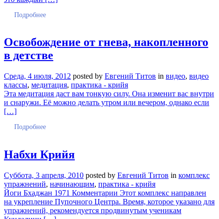
Подробнее
Освобождение от гнева, накопленного
в детстве
Среда, 4 июля, 2012
posted by
Евгений Титов
in
видео
,
видео
классы
,
медитация
,
практика - крийя
Эта медитация даст вам тонкую силу. Она изменит вас внутри
и снаружи. Её можно делать утром или вечером, однако если
[…]
Подробнее
Набхи Крийя
Суббота, 3 апреля, 2010
posted by
Евгений Титов
in
комплекс
упражнений
,
начинающим
,
практика - крийя
Йоги Бхаджан 1971 Комментарии Этот комплекс направлен
на укрепление Пупочного Центра. Время, которое указано для
упражнений, рекомендуется продвинутым ученикам