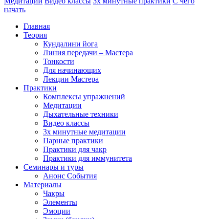
Медитации
Видео классы
3х минутные практики
С чего
начать
Главная
Теория
Кундалини йога
Линия передачи – Мастера
Тонкости
Для начинающих
Лекции Мастера
Практики
Комплексы упражнений
Медитации
Дыхательные техники
Видео классы
3х минутные медитации
Парные практики
Практики для чакр
Практики для иммунитета
Семинары и туры
Анонс События
Материалы
Чакры
Элементы
Эмоции