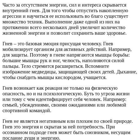
Часто за отсутствием энергии, сил и интереса скрывается
внутренний гнев. Для того чтобы отпустить накопленную
агрессии и научиться ее использовать во благо существует
множество техник. Выполнение даже одной из них на
протяжении всего нескольких дней увеличит количество
жизненной энергии и позволит сохранить ваше здоровье.
Гнев – это базовая эмоция присущая человеку. Гнев
мобилизирует организм для активных действий. Например,
для защиты. Поэтому в гневе напрягаются мышцы борьбы:
большие мышцы рук и ног, челюсть, наполняются силой
пальцы. Тело стремится расшириться. Вспомните
изображение медведицы, защищающей своих детей. Дыхание,
чтобы снабдить мышцы кислородом, учащается.
Гнев возникает как реакция не только на физическую
опасность, но и на психологическую. Буть то угроза жизни
или тому с чем идентифицирует себя человек. Например:
семьей, убеждениями, своими ожиданиями или любимой
спортивной командой.
Гнев не является негативным или плохим по своей природе.
Гнев это энергия и скрытая за ней потребность. При
осознанном подходе гнев может быть союзником, несущим
послание души и энергию.