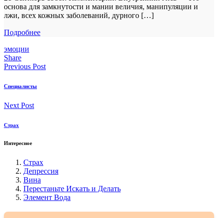
основа для замкнутости и мании величия, манипуляции и
лжи, всех кожных заболеваний, дурного […]
Подробнее
эмоции
Share
Previous Post
Специалисты
Next Post
Страх
Интересное
Страх
Депрессия
Вина
Перестаньте Искать и Делать
Элемент Вода