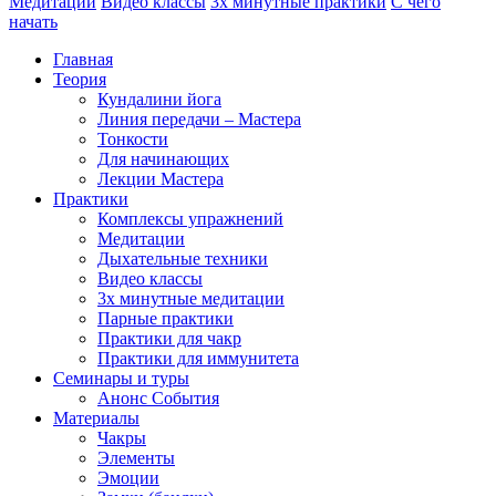
Медитации
Видео классы
3х минутные практики
С чего
начать
Главная
Теория
Кундалини йога
Линия передачи – Мастера
Тонкости
Для начинающих
Лекции Мастера
Практики
Комплексы упражнений
Медитации
Дыхательные техники
Видео классы
3х минутные медитации
Парные практики
Практики для чакр
Практики для иммунитета
Семинары и туры
Анонс События
Материалы
Чакры
Элементы
Эмоции