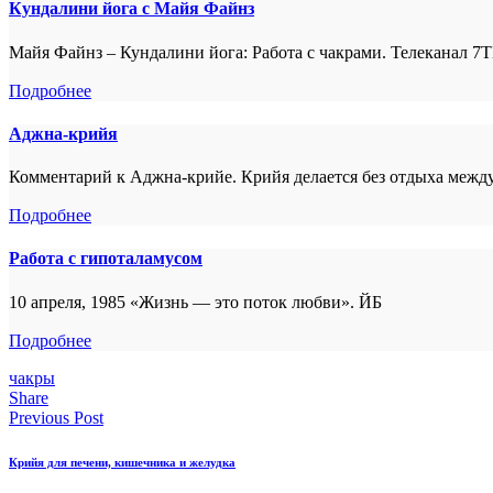
Кундалини йога с Майя Файнз
Майя Файнз – Кундалини йога: Работа с чакрами. Телеканал 7ТВ (
Подробнее
Аджна-крийя
Комментарий к Аджна-крийе. Крийя делается без отдыха межд
Подробнее
Работа с гипоталамусом
10 апреля, 1985 «Жизнь — это поток любви». ЙБ
Подробнее
чакры
Share
Previous Post
Крийя для печени, кишечника и желудка