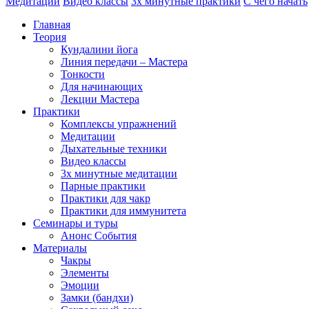
Медитации
Видео классы
3х минутные практики
С чего начать
Главная
Теория
Кундалини йога
Линия передачи – Мастера
Тонкости
Для начинающих
Лекции Мастера
Практики
Комплексы упражнений
Медитации
Дыхательные техники
Видео классы
3х минутные медитации
Парные практики
Практики для чакр
Практики для иммунитета
Семинары и туры
Анонс События
Материалы
Чакры
Элементы
Эмоции
Замки (бандхи)