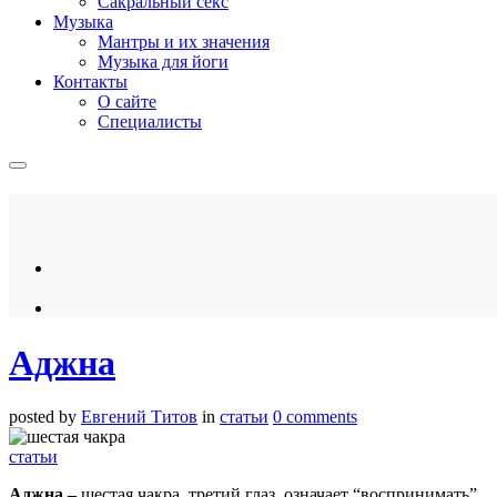
Сакральный секс
Музыка
Мантры и их значения
Музыка для йоги
Контакты
О сайте
Специалисты
Аджна
posted by
Евгений Титов
in
статьи
0 comments
статьи
Аджна –
шестая чакра, третий глаз, означает “воспринимать”.