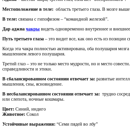
Местоположение в теле:
область третьего глаза. В мозге выше
В теле:
связана с гипофизом – “командной железой”.
Дар аджна
чакры
видеть одновременно внутреннее и внешнее.
Путь третьего глаза
– это видит все, как оно есть из позиции 
Когда эта чакра полностью активирована, оба полушария моз
мышлением левого полушария.
Третий глаз – это не только место мудрости, но и место совести
справедливости и этики.
В сбалансированном состоянии отвечает за:
развитые интелл
мышления, сны, ясновидение.
В несбалансированном состоянии отвечает за:
трудно сосредо
или слепота, ночные кошмары.
Цвет:
Синий, индиго
Животное:
Сокол
Устойчивые выражения:
“Семи пядей во лбу”