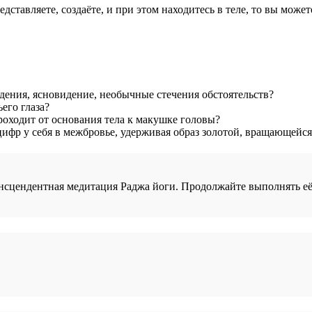
редставляете, создаёте, и при этом находитесь в теле, то вы мож
идения, ясновидение, необычные стечения обстоятельств?
его глаза?
роходит от основания тела к макушке головы?
цифр у себя в межбровье, удерживая образ золотой, вращающейс
нсцендентная медитация Раджа йоги. Продолжайте выполнять её