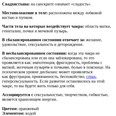
Свадхистхана:
на санскрите означает «сладость».
Местоположение в теле:
расположена между лобковой
костью и пупком.
Части тела на которые воздействует чакра:
область матки,
гениталии, почки и мочевой пузырь.
В сбалансированном состоянии отвечает за:
желание,
удовольствие, сексуальность и деторождение.
В несбалансированном состоянии:
когда эта чакра не
сбалансирована или если она заблокирована, то это
проявляется как: импотенция, фригидность, проблемы с
маткой, желчным пузырём и почками, болью в пояснице. На
психическом уровне дисбаланс может проявляться
как фрустрация, привязанность, беспокойство,
страх
,
гиперсексуальность. Если развитие остановилось на этой
чакре, то вы будете жить только для себя.
Ассоциируется с
сексуальностью, творчеством, гибкостью,
является хранилищем энергии.
Цветом:
оранжевый
Элементом:
водой