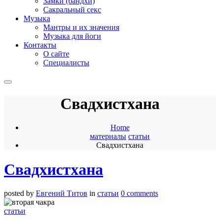
Замки (бандхи)
Сакральный секс
Музыка
Мантры и их значения
Музыка для йоги
Контакты
О сайте
Специалисты
Свадхистхана
Home
материалы
статьи
Свадхистхана
Свадхистхана
posted by
Евгений Титов
in
статьи
0 comments
статьи