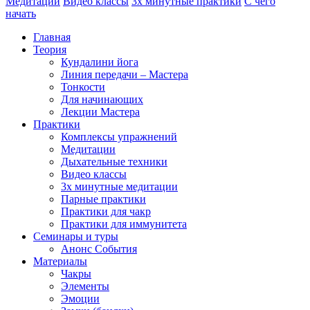
Медитации
Видео классы
3х минутные практики
С чего
начать
Главная
Теория
Кундалини йога
Линия передачи – Мастера
Тонкости
Для начинающих
Лекции Мастера
Практики
Комплексы упражнений
Медитации
Дыхательные техники
Видео классы
3х минутные медитации
Парные практики
Практики для чакр
Практики для иммунитета
Семинары и туры
Анонс События
Материалы
Чакры
Элементы
Эмоции