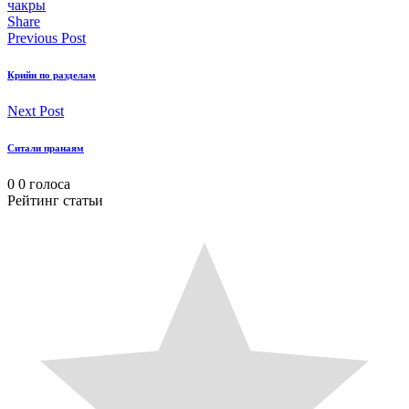
чакры
Share
Previous Post
Крийи по разделам
Next Post
Ситали пранаям
0
0
голоса
Рейтинг статьи