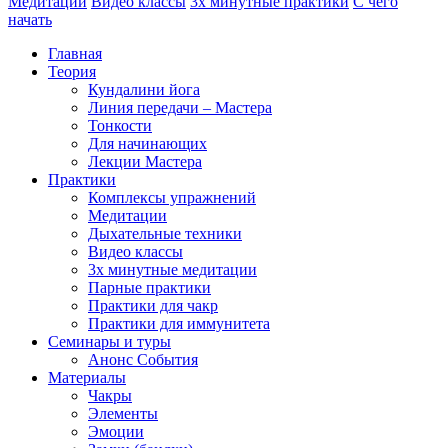
Медитации
Видео классы
3х минутные практики
С чего
начать
Главная
Теория
Кундалини йога
Линия передачи – Мастера
Тонкости
Для начинающих
Лекции Мастера
Практики
Комплексы упражнений
Медитации
Дыхательные техники
Видео классы
3х минутные медитации
Парные практики
Практики для чакр
Практики для иммунитета
Семинары и туры
Анонс События
Материалы
Чакры
Элементы
Эмоции