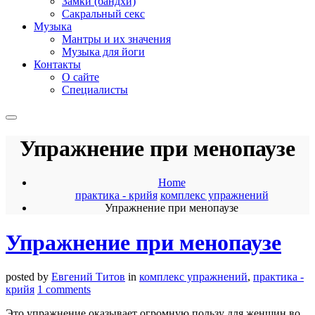
Замки (бандхи)
Сакральный секс
Музыка
Мантры и их значения
Музыка для йоги
Контакты
О сайте
Специалисты
Упражнение при менопаузе
Home
практика - крийя
комплекс упражнений
Упражнение при менопаузе
Упражнение при менопаузе
posted by
Евгений Титов
in
комплекс упражнений
,
практика -
крийя
1 comments
Это упражнение оказывает огромную пользу для женщин во