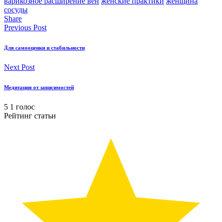
варикозное расширение вен
женские практики
женщина
сосуды
Share
Previous Post
Для самооценки и стабильности
Next Post
Медитация от зависимостей
5
1
голос
Рейтинг статьи