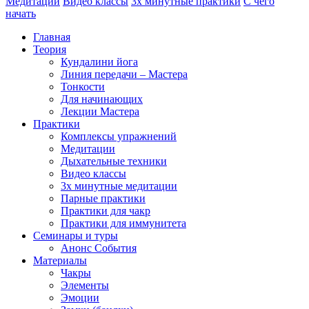
Медитации
Видео классы
3х минутные практики
С чего
начать
Главная
Теория
Кундалини йога
Линия передачи – Мастера
Тонкости
Для начинающих
Лекции Мастера
Практики
Комплексы упражнений
Медитации
Дыхательные техники
Видео классы
3х минутные медитации
Парные практики
Практики для чакр
Практики для иммунитета
Семинары и туры
Анонс События
Материалы
Чакры
Элементы
Эмоции