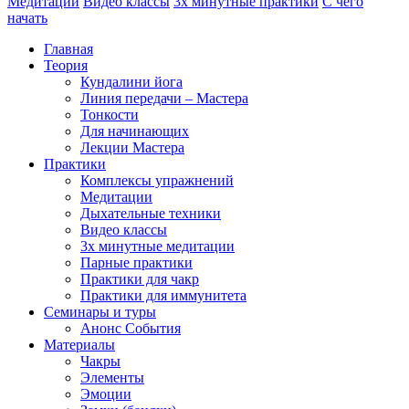
Медитации
Видео классы
3х минутные практики
С чего
начать
Главная
Теория
Кундалини йога
Линия передачи – Мастера
Тонкости
Для начинающих
Лекции Мастера
Практики
Комплексы упражнений
Медитации
Дыхательные техники
Видео классы
3х минутные медитации
Парные практики
Практики для чакр
Практики для иммунитета
Семинары и туры
Анонс События
Материалы
Чакры
Элементы
Эмоции