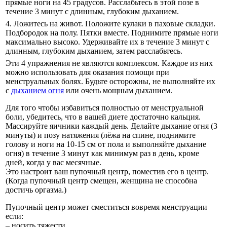
прямые ноги на 45 градусов. Расслабьтесь в этой позе в
течение 3 минут с длинным, глубоким дыханием.
4. Ложитесь на живот. Положите кулаки в паховые складки.
Подбородок на полу. Пятки вместе. Поднимите прямые ноги
максимально высоко. Удерживайте их в течение 3 минут с
длинным, глубоким дыханием, затем расслабьтесь.
Эти 4 упражнения не являются комплексом. Каждое из них
можно использовать для оказания помощи при
менструальных болях. Будьте осторожны, не выполняйте их
с
дыханием огня
или очень мощным дыханием.
Для того чтобы избавиться полностью от менструальной
боли, убедитесь, что в вашей диете достаточно кальция.
Массируйте яичники каждый день. Делайте дыхание огня (3
минуты) и позу натяжения (лёжа на спине, поднимите
голову и ноги на 10-15 см от пола и выполняйте дыхание
огня) в течение 3 минут как минимум раз в день, кроме
дней, когда у вас месячные.
Это настроит ваш пупочный центр, поместив его в центр.
(Когда пупочный центр смещен, женщина не способна
достичь оргазма.)
Пупочный центр может сместиться вовремя менструации
если:
– носить тяжести