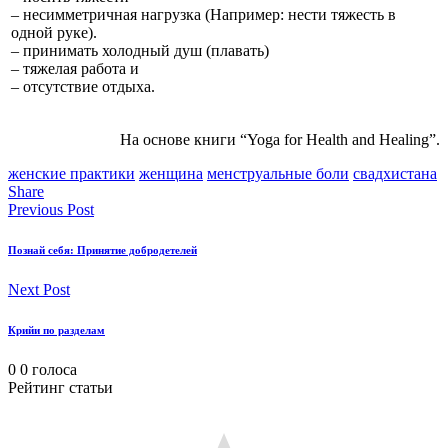
– несимметричная нагрузка (Например: нести тяжесть в
одной руке).
– принимать холодный душ (плавать)
– тяжелая работа и
– отсутствие отдыха.
На основе книги “Yoga for Health and Healing”.
женские практики
женщина
менструальные боли
свадхистана
Share
Previous Post
Познай себя: Принятие добродетелей
Next Post
Крийи по разделам
0
0
голоса
Рейтинг статьи