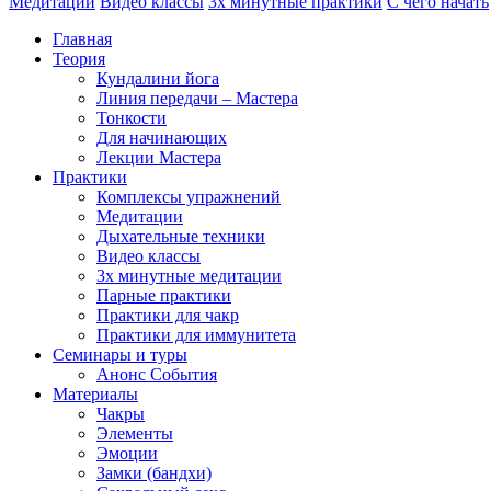
Медитации
Видео классы
3х минутные практики
С чего начать
Главная
Теория
Кундалини йога
Линия передачи – Мастера
Тонкости
Для начинающих
Лекции Мастера
Практики
Комплексы упражнений
Медитации
Дыхательные техники
Видео классы
3х минутные медитации
Парные практики
Практики для чакр
Практики для иммунитета
Семинары и туры
Анонс События
Материалы
Чакры
Элементы
Эмоции
Замки (бандхи)