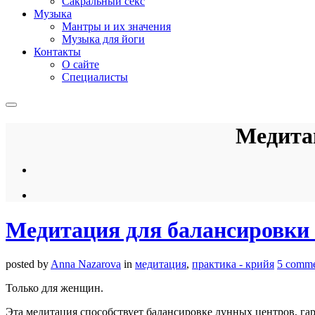
Сакральный секс
Музыка
Мантры и их значения
Музыка для йоги
Контакты
О сайте
Специалисты
Медита
Медитация для балансировки
posted by
Anna Nazarova
in
медитация
,
практика - крийя
5 comme
Только для женщин.
Эта медитация способствует балансировке лунных центров, га