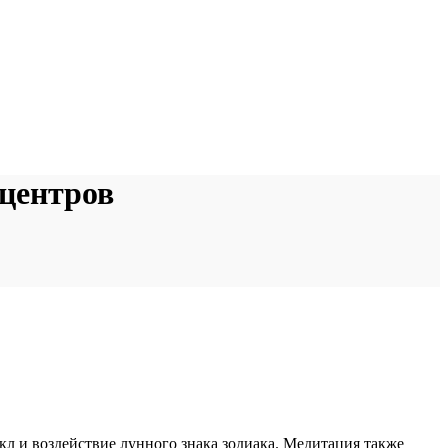
центров
л и воздействие лунного знака зодиака. Медитация также