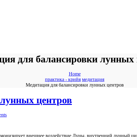
ция для балансировки лунных 
Home
практика - крийя
медитация
Медитация для балансировки лунных центров
 лунных центров
nts
рмонизирует внешнее воздействие Луны, внутренний лунный цик