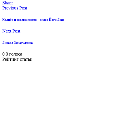
Share
Previous Post
Калибр и совершенство - видео Йоги Джи
Next Post
Динара Зинатуллина
0
0
голоса
Рейтинг статьи