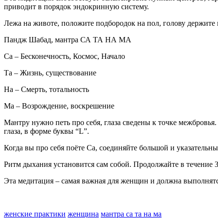
приводит в порядок эндокринную систему.
Лежа на животе, положите подбородок на пол, голову держите 
Пандж Шабад, мантра СА ТА НА МА
Са – Бесконечность, Космос, Начало
Та – Жизнь, существование
На – Смерть, тотальность
Ма – Возрождение, воскрешение
Мантру нужно петь про себя, глаза сведены к точке межбровья.
глаза, в форме буквы “L”.
Когда вы про себя поёте Са, соединяйте большой и указатель
Ритм дыхания установится сам собой. Продолжайте в течение 
Эта медитация – самая важная для женщин и должна выполнят
женские практики
женщина
мантра са та на ма