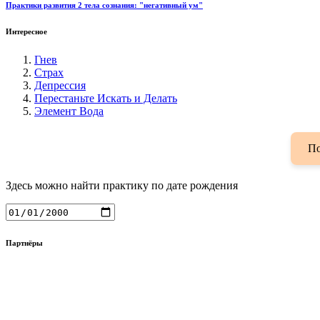
Практики развития 2 тела сознания: "негативный ум"
Интересное
Гнев
Страх
Депрессия
Перестаньте Искать и Делать
Элемент Вода
По
Здесь можно найти практику по дате рождения
Партнёры