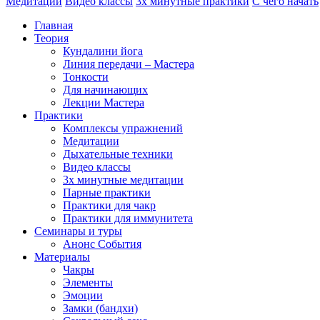
Медитации
Видео классы
3х минутные практики
С чего начать
Главная
Теория
Кундалини йога
Линия передачи – Мастера
Тонкости
Для начинающих
Лекции Мастера
Практики
Комплексы упражнений
Медитации
Дыхательные техники
Видео классы
3х минутные медитации
Парные практики
Практики для чакр
Практики для иммунитета
Семинары и туры
Анонс События
Материалы
Чакры
Элементы
Эмоции
Замки (бандхи)