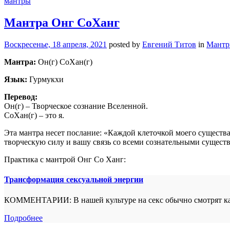
мантры
Мантра Онг СоХанг
Воскресенье, 18 апреля, 2021
posted by
Евгений Титов
in
Мант
Мантра:
Он(г) СоХан(г)
Язык:
Гурмукхи
Перевод:
Он(г) – Творческое сознание Вселенной.
СоХан(г) – это я.
Эта мантра несет послание: «Каждой клеточкой моего существ
творческую силу и вашу связь со всеми сознательными существа
Практика с мантрой Онг Со Ханг:
Трансформация сексуальной энергии
КОММЕНТАРИИ: В нашей культуре на секс обычно смотрят как 
Подробнее