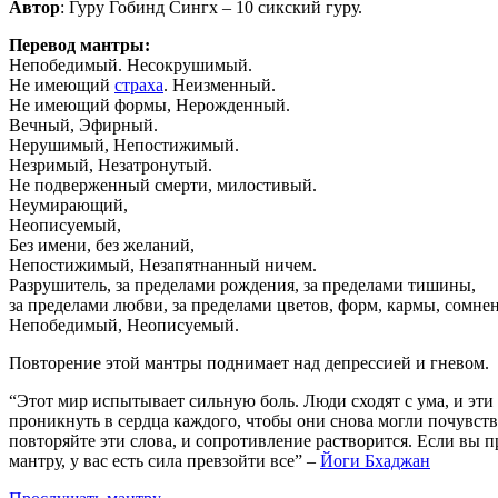
Автор
: Гуру Гобинд Сингх – 10 сикский гуру.
Перевод мантры:
Непобедимый. Несокрушимый.
Не имеющий
страха
. Неизменный.
Не имеющий формы, Нерожденный.
Вечный, Эфирный.
Нерушимый, Непостижимый.
Незримый, Незатронутый.
Не подверженный смерти, милостивый.
Неумирающий,
Неописуемый,
Без имени, без желаний,
Непостижимый, Незапятнанный ничем.
Разрушитель, за пределами рождения, за пределами тишины,
за пределами любви, за пределами цветов, форм, кармы, сомне
Непобедимый, Неописуемый.
Повторение этой мантры поднимает над депрессией и гневом.
“Этот мир испытывает сильную боль. Люди сходят с ума, и эти
проникнуть в сердца каждого, чтобы они снова могли почувств
повторяйте эти слова, и сопротивление растворится. Если вы пр
мантру, у вас есть сила превзойти все” –
Йоги Бхаджан