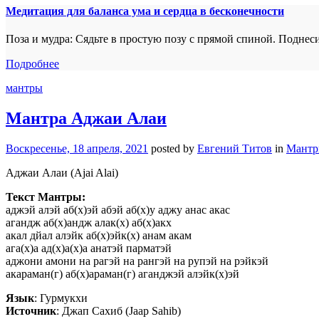
Медитация для баланса ума и сердца в бесконечности
Поза и мудра: Сядьте в простую позу с прямой спиной. Поднес
Подробнее
мантры
Мантра Аджаи Алаи
Воскресенье, 18 апреля, 2021
posted by
Евгений Титов
in
Мант
Аджаи Алаи (Ajai Alai)
Текст Мантры:
аджэй алэй аб(х)эй абэй аб(х)у аджу анас акас
агандж аб(х)андж алак(х) аб(х)акх
акал дйал алэйк аб(х)эйк(х) анам акам
ага(х)а ад(х)а(х)а анатэй парматэй
аджони амони на рагэй на рангэй на рупэй на рэйкэй
акараман(г) аб(х)араман(г) аганджэй алэйк(х)эй
Язык
: Гурмукхи
Источник
: Джап Сахиб (Jaap Sahib)