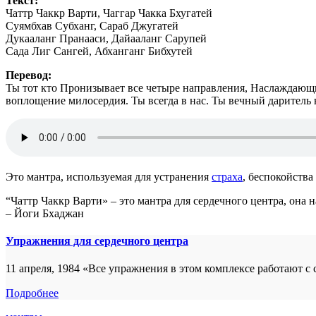
Текст:
Чаттр Чаккр Варти, Чаггар Чакка Бхугатей
Суямбхав Субханг, Сараб Джугатей
Дукааланг Пранааси, Дайааланг Сарупей
Сада Лиг Сангей, Абханганг Бибхутей
Перевод:
Ты тот кто Пронизывает все четыре направления, Наслаждающ
воплощение милосердия. Ты всегда в нас. Ты вечный даритель
Это мантра, используемая для устранения
страха
, беспокойства
“Чаттр Чаккр Варти» – это мантра для сердечного центра, она н
– Йоги Бхаджан
Упражнения для сердечного центра
11 апреля, 1984 «Все упражнения в этом комплексе работают 
Подробнее