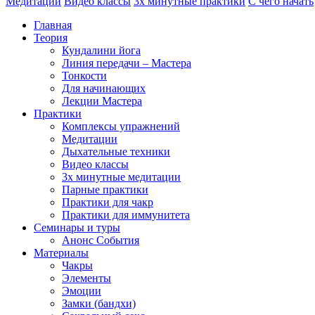
Медитации
Видео классы
3х минутные практики
С чего начать
Главная
Теория
Кундалини йога
Линия передачи – Мастера
Тонкости
Для начинающих
Лекции Мастера
Практики
Комплексы упражнений
Медитации
Дыхательные техники
Видео классы
3х минутные медитации
Парные практики
Практики для чакр
Практики для иммунитета
Семинары и туры
Анонс События
Материалы
Чакры
Элементы
Эмоции
Замки (бандхи)