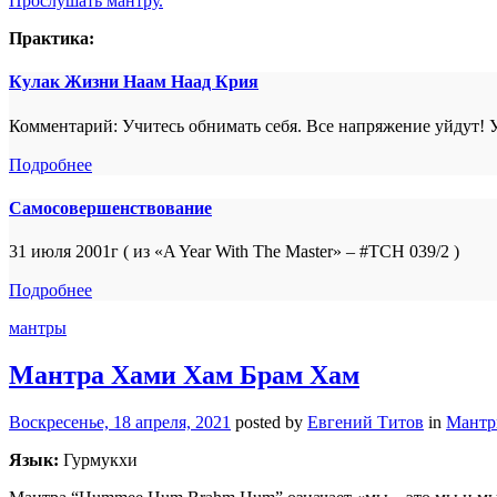
Прослушать мантру.
Практика:
Кулак Жизни Наам Наад Крия
Комментарий: Учитесь обнимать себя. Все напряжение уйдут! У
Подробнее
Самосовершенствование
31 июля 2001г ( из «A Year With The Master» – #TCH 039/2 )
Подробнее
мантры
Мантра Хами Хам Брам Хам
Воскресенье, 18 апреля, 2021
posted by
Евгений Титов
in
Мант
Язык:
Гурмукхи