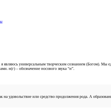
ры
а я являюсь универсальным творческим сознанием (Богом). Мы е
ми. н(г) – обозначение носового звука “н”.
на удовольствие или средство продолжения рода. А образован