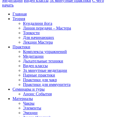
Медитации
Видео классы
3х минутные практики
С чего
начать
Главная
Теория
Кундалини йога
Линия передачи – Мастера
Тонкости
Для начинающих
Лекции Мастера
Практики
Комплексы упражнений
Медитации
Дыхательные техники
Видео классы
3х минутные медитации
Парные практики
Практики для чакр
Практики для иммунитета
Семинары и туры
Анонс События
Материалы
Чакры
Элементы
Эмоции