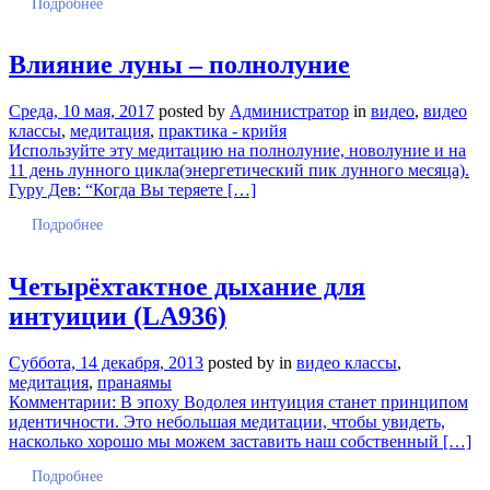
Подробнее
Влияние луны – полнолуние
Среда, 10 мая, 2017
posted by
Администратор
in
видео
,
видео
классы
,
медитация
,
практика - крийя
Используйте эту медитацию на полнолуние, новолуние и на
11 день лунного цикла(энергетический пик лунного месяца).
Гуру Дев: “Когда Вы теряете […]
Подробнее
Четырёхтактное дыхание для
интуиции (LA936)
Суббота, 14 декабря, 2013
posted by
in
видео классы
,
медитация
,
пранаямы
Комментарии: В эпоху Водолея интуиция станет принципом
идентичности. Это небольшая медитации, чтобы увидеть,
насколько хорошо мы можем заставить наш собственный […]
Подробнее