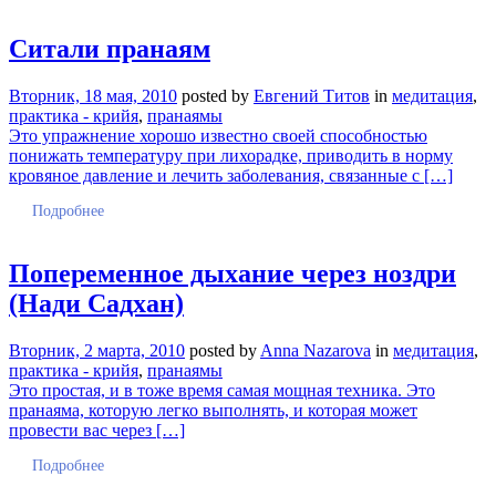
Ситали пранаям
Вторник, 18 мая, 2010
posted by
Евгений Титов
in
медитация
,
практика - крийя
,
пранаямы
Это упражнение хорошо известно своей способностью
понижать температуру при лихорадке, приводить в норму
кровяное давление и лечить заболевания, связанные с […]
Подробнее
Попеременное дыхание через ноздри
(Нади Садхан)
Вторник, 2 марта, 2010
posted by
Anna Nazarova
in
медитация
,
практика - крийя
,
пранаямы
Это простая, и в тоже время самая мощная техника. Это
пранаяма, которую легко выполнять, и которая может
провести вас через […]
Подробнее