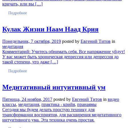
кричать, или вы […]
Подробнее
Кулак Жизни Наам Наад Крия
Понедельник, 7 октября, 2019
posted by
Евгений Титов
in
медитация
Комментарий: Учитесь обнимать себя. Все напряжение уйдут!
У вас может быть хроническая депрессия или депрессия до
такой степени, что даже […]
Подробнее
Медитативный интуитивный ум
Пятница, 24 ноября, 2017
posted by
Евгений Титов
in
видео
классы
,
медитация
,
практика - крийя
,
пранаямы
Сегодня мы будем делать простую технику для
трансформации восприятия, для расширения медитативного
интуитивного ума. Эта техника очень простая.