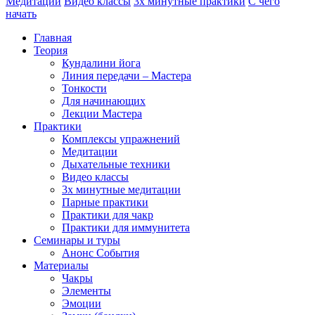
Медитации
Видео классы
3х минутные практики
С чего
начать
Главная
Теория
Кундалини йога
Линия передачи – Мастера
Тонкости
Для начинающих
Лекции Мастера
Практики
Комплексы упражнений
Медитации
Дыхательные техники
Видео классы
3х минутные медитации
Парные практики
Практики для чакр
Практики для иммунитета
Семинары и туры
Анонс События
Материалы
Чакры
Элементы
Эмоции