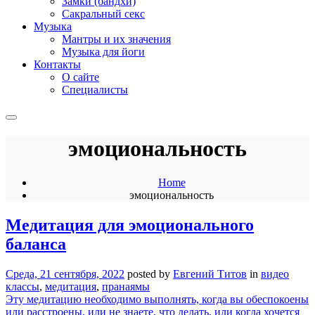
Замки (бандхи)
Сакральный секс
Музыка
Мантры и их значения
Музыка для йоги
Контакты
О сайте
Специалисты
эмоциональность
Home
эмоциональность
Медитация для эмоционального
баланса
Среда, 21 сентября, 2022
posted by
Евгений Титов
in
видео
классы
,
медитация
,
пранаямы
Эту медитацию необходимо выполнять, когда вы обеспокоены
или расстроены, или не знаете, что делать, или когда хочется