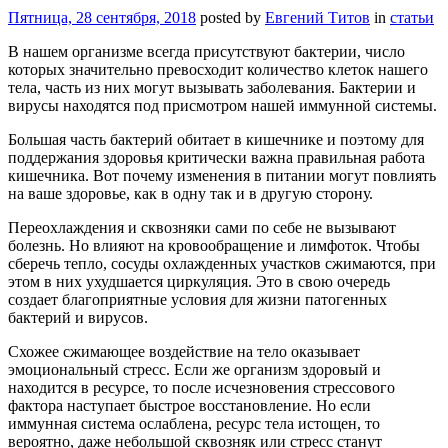
Пятница, 28 сентября, 2018
posted by
Евгений Титов
in
статьи
В нашем организме всегда присутствуют бактерии, число
которых значительно превосходит количество клеток нашего
тела, часть из них могут вызывать заболевания. Бактерии и
вирусы находятся под присмотром нашей иммунной системы.
Большая часть бактерий обитает в кишечнике и поэтому для
поддержания здоровья критически важна правильная работа
кишечника. Вот почему изменения в питании могут повлиять
на ваше здоровье, как в одну так и в другую сторону.
Переохлаждения и сквозняки сами по себе не вызывают
болезнь. Но влияют на кровообращение и лимфоток. Чтобы
сберечь тепло, сосуды охлажденных участков сжимаются, при
этом в них ухудшается циркуляция. Это в свою очередь
создает благоприятные условия для жизни патогенных
бактерий и вирусов.
Схожее сжимающее воздействие на тело оказывает
эмоциональный стресс. Если же организм здоровый и
находится в ресурсе, то после исчезновения стрессового
фактора наступает быстрое восстановление. Но если
иммунная система ослаблена, ресурс тела истощен, то
вероятно, даже небольшой сквозняк или стресс станут