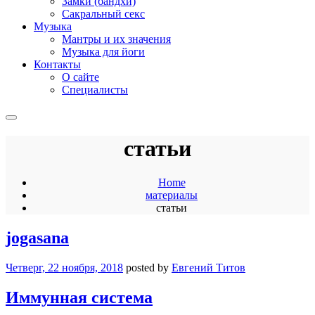
Замки (бандхи)
Сакральный секс
Музыка
Мантры и их значения
Музыка для йоги
Контакты
О сайте
Специалисты
статьи
Home
материалы
статьи
jogasana
Четверг, 22 ноября, 2018
posted by
Евгений Титов
Иммунная система