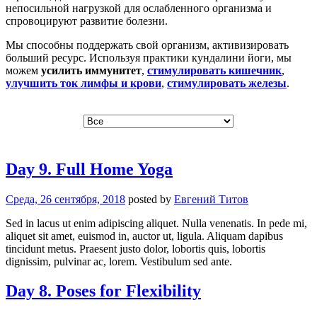
непосильной нагрузкой для ослабленного организма и
спровоцируют развитие болезни.
Мы способны поддержать свой организм, активизировать
больший ресурс. Используя практики кундалини йоги, мы
можем
усилить иммунитет
,
стимулировать кишечник
,
улучшить ток лимфы и крови
,
стимулировать железы
.
Day 9. Full Home Yoga
Среда, 26 сентября, 2018
posted by
Евгений Титов
Sed in lacus ut enim adipiscing aliquet. Nulla venenatis. In pede mi,
aliquet sit amet, euismod in, auctor ut, ligula. Aliquam dapibus
tincidunt metus. Praesent justo dolor, lobortis quis, lobortis
dignissim, pulvinar ac, lorem. Vestibulum sed ante.
Day 8. Poses for Flexibility