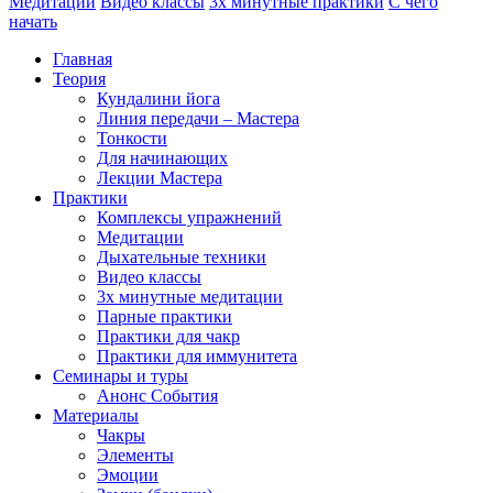
Медитации
Видео классы
3х минутные практики
С чего
начать
Главная
Теория
Кундалини йога
Линия передачи – Мастера
Тонкости
Для начинающих
Лекции Мастера
Практики
Комплексы упражнений
Медитации
Дыхательные техники
Видео классы
3х минутные медитации
Парные практики
Практики для чакр
Практики для иммунитета
Семинары и туры
Анонс События
Материалы
Чакры
Элементы
Эмоции