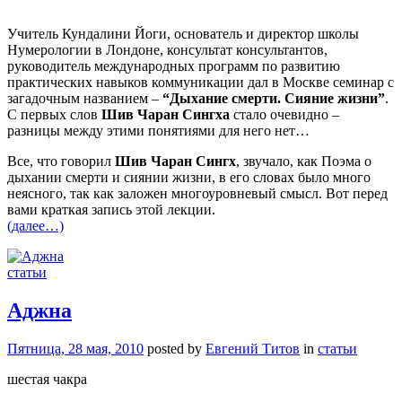
Учитель Кундалини Йоги, основатель и директор школы
Нумерологии в Лондоне, консультат консультантов,
руководитель международных программ по развитию
практических навыков коммуникации дал в Москве семинар с
загадочным названием –
“Дыхание смерти. Сияние жизни”
.
С первых слов
Шив Чаран Сингха
стало очевидно –
разницы между этими понятиями для него нет…
Все, что говорил
Шив Чаран Сингх
, звучало, как Поэма о
дыхании смерти и сиянии жизни, в его словах было много
неясного, так как заложен многоуровневый смысл. Вот перед
вами краткая запись этой лекции.
(далее…)
статьи
Аджна
Пятница, 28 мая, 2010
posted by
Евгений Титов
in
статьи
шестая чакра