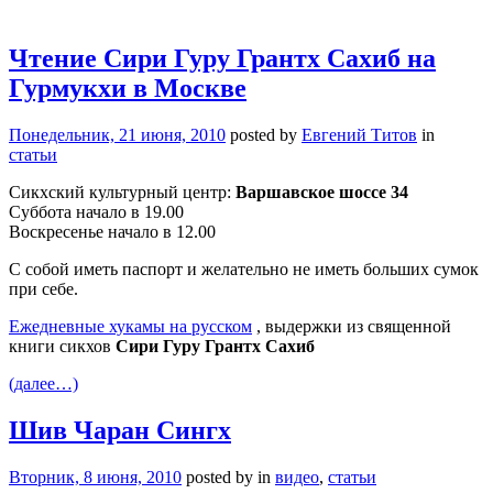
Чтение Сири Гуру Грантх Сахиб на
Гурмукхи в Москве
Понедельник, 21 июня, 2010
posted by
Евгений Титов
in
статьи
Сикхский культурный центр:
Варшавское шоссе 34
Суббота начало в 19.00
Воскресенье начало в 12.00
C собой иметь паспорт и желательно не иметь больших сумок
при себе.
Ежедневные хукамы на русском
, выдержки из священной
книги сикхов
Сири Гуру Грантх Сахиб
(далее…)
Шив Чаран Сингх
Вторник, 8 июня, 2010
posted by
in
видео
,
статьи