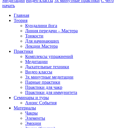
Медитации
Видео классы
3х минутные практики
С чего
начать
Главная
Теория
Кундалини йога
Линия передачи – Мастера
Тонкости
Для начинающих
Лекции Мастера
Практики
Комплексы упражнений
Медитации
Дыхательные техники
Видео классы
3х минутные медитации
Парные практики
Практики для чакр
Практики для иммунитета
Семинары и туры
Анонс События
Материалы
Чакры
Элементы
Эмоции