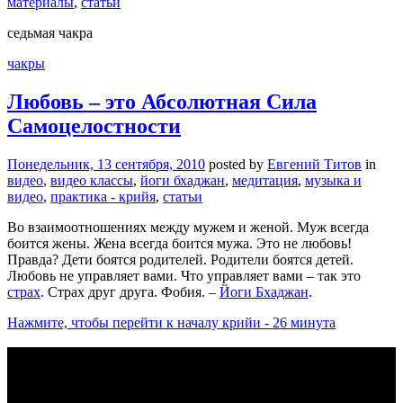
материалы
,
статьи
седьмая чакра
чакры
Любовь – это Абсолютная Сила
Самоцелостности
Понедельник, 13 сентября, 2010
posted by
Евгений Титов
in
видео
,
видео классы
,
йоги бхаджан
,
медитация
,
музыка и
видео
,
практика - крийя
,
статьи
Во взаимоотношениях между мужем и женой. Муж всегда
боится жены. Жена всегда боится мужа. Это не любовь!
Правда? Дети боятся родителей. Родители боятся детей.
Любовь не управляет вами. Что управляет вами – так это
страх
. Страх друг друга. Фобия. –
Йоги Бхаджан
.
Нажмите, чтобы перейти к началу крийи - 26 минута