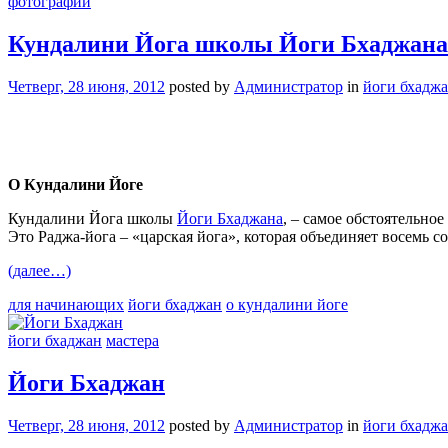
фотографии
Кундалини Йога школы Йоги Бхаджана
Четверг, 28 июня, 2012
posted by
Администратор
in
йоги бхадж
О Кундалини Йоге
Кундалини Йога школы
Йоги Бхаджана
, – самое обстоятельно
Это Раджа-йога – «царская йога», которая объединяет восемь 
(далее…)
для начинающих
йоги бхаджан
о кундалини йоге
йоги бхаджан
мастера
Йоги Бхаджан
Четверг, 28 июня, 2012
posted by
Администратор
in
йоги бхадж