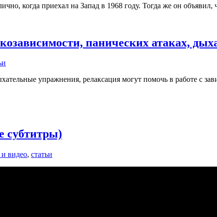
о, когда приехал на Запад в 1968 году. Тогда же он объявил, ч
ркозависимости, панических атаках, дых
ьи
дыхательные упражнения, релаксация могут помочь в работе с за
е субтитры)
 и видео
,
статьи