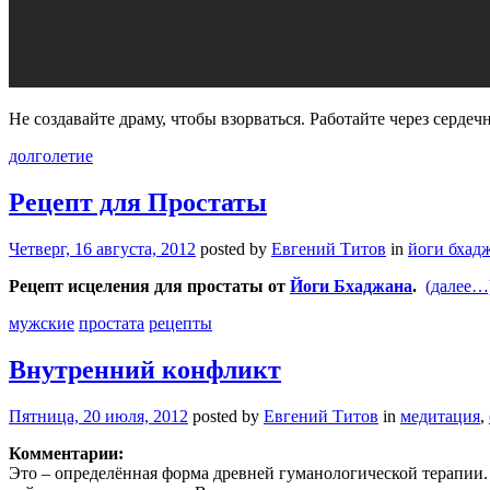
Не создавайте драму, чтобы взорваться. Работайте через серде
долголетие
Рецепт для Простаты
Четверг, 16 августа, 2012
posted by
Евгений Титов
in
йоги бхад
Рецепт исцеления для простаты от
Йоги Бхаджана
.
(далее…
мужские
простата
рецепты
Внутренний конфликт
Пятница, 20 июля, 2012
posted by
Евгений Титов
in
медитация
,
Комментарии:
Это – определённая форма древней гуманологической терапии. 