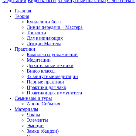
Медитации
Видео классы
3х минутные практики
С чего начать
Главная
Теория
Кундалини йога
Линия передачи – Мастера
Тонкости
Для начинающих
Лекции Мастера
Практики
Комплексы упражнений
Медитации
Дыхательные техники
Видео классы
3х минутные медитации
Парные практики
Практики для чакр
Практики для иммунитета
Семинары и туры
Анонс События
Материалы
Чакры
Элементы
Эмоции
Замки (бандхи)