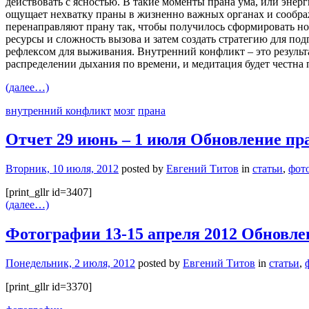
действовать с ясностью. В такие моменты прана ума, или энерг
ощущает нехватку праны в жизненно важных органах и сообра
перенаправляют прану так, чтобы получилось сформировать н
ресурсы и сложность вызова и затем создать стратегию для по
рефлексом для выживания. Внутренний конфликт – это резуль
распределении дыхания по времени, и медитация будет честна
(далее…)
внутренний конфликт
мозг
прана
Отчет 29 июнь – 1 июля Обновление пр
Вторник, 10 июля, 2012
posted by
Евгений Титов
in
статьи
,
фот
[print_gllr id=3407]
(далее…)
Фотографии 13-15 апреля 2012 Обновл
Понедельник, 2 июля, 2012
posted by
Евгений Титов
in
статьи
,
[print_gllr id=3370]