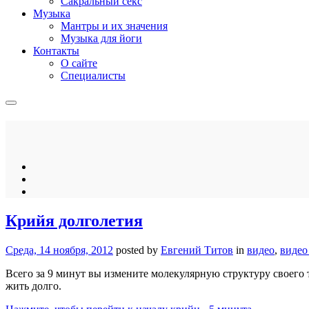
Сакральный секс
Музыка
Мантры и их значения
Музыка для йоги
Контакты
О сайте
Специалисты
Крийя долголетия
Среда, 14 ноября, 2012
posted by
Евгений Титов
in
видео
,
видео
Всего за 9 минут вы измените молекулярную структуру своего 
жить долго.