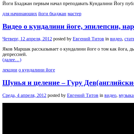
Йоги Бхаджан первым начал преподавать Кундалини Йогу публичн
для начинающих
йоги бхаджан
мастер
Видео о кундалини йоге, эпилепсии, на
Четверг, 12 апреля, 2012
posted by
Евгений Титов
in
видео
,
стат
Яков Маршак рассказывает о кундалини йоге о том как йога, 
депрессией.
(далее…)
лекции
о кундалини йоге
Шунья и целение – Гуру Дев(английски
Среда, 4 апреля, 2012
posted by
Евгений Титов
in
видео
,
музыка