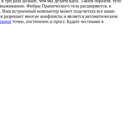
в три раза дольше, чем мы делаем вдох. Таким образом, тело
у выживанию. Фибры Пранического тела расширяются, и
. Ваш встроенный компьютер может подсчитать все ваши
ция разрешает многие конфликты и является автоматическим
тации
точен, постепенен и прост. Будьте честными в