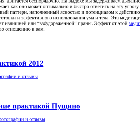
ия, двигается беспорядочно. На выдохе мы задерживаем дыхание 
жает как оно может оптимально и быстро ответить на эту угроз
овый паттерн, наполненный ясностью и потенциалом к действию
дготовки и эффективного использования ума и тела. Эта медита
тат излишней или “взбудораженной” праны. Эффект от этой
меди
 по отношению к вам.
актикой 2012
ографии и отзывы
ение практикой Пущино
фотографии и отзывы