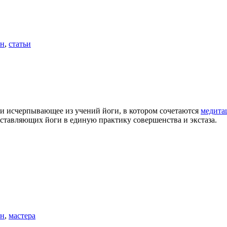
ан
,
статьи
е и исчерпывающее из учений йоги, в котором сочетаются
медита
составляющих йоги в единую практику совершенства и экстаза.
ан
,
мастера