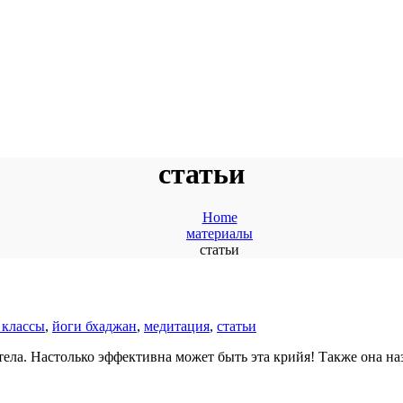
статьи
Home
материалы
статьи
 классы
,
йоги бхаджан
,
медитация
,
статьи
тела. Настолько эффективна может быть эта крийя! Также она на