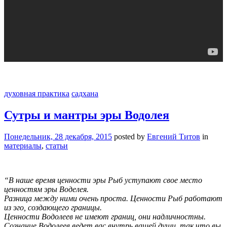
духовная практика
садхана
Сутры и мантры эры Водолея
Понедельник, 28 декабря, 2015
posted by
Евгений Титов
in
материалы
,
статьи
“В наше время ценности эры Рыб уступают свое место
ценностям эры Воделея.
Разница между ними очень проста. Ценности Рыб работают
из эго, создающего границы.
Ценности Водолеев не имеют границ, они надличностны.
Сознание Водолеев ведет вас внутрь вашей души, так что вы