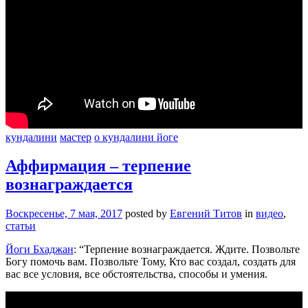
кундалини
мастер
о кундалини йоге
Аффирмация – терпение
вознаграждается
Воскресенье, 7 мая, 2017
posted by
Евгений Титов
in
видео
,
статьи
Йоги Бхаджан
: “Терпение вознаграждается. Ждите. Позвольте
Богу помочь вам. Позвольте Тому, Кто вас создал, создать для
вас все условия, все обстоятельства, способы и умения.