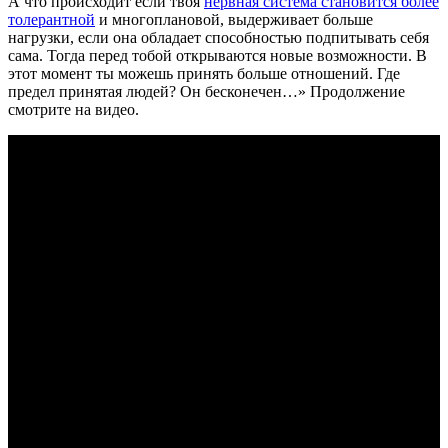
А что происходит если твоя
нервная система становится более
толерантной
и многоплановой, выдерживает больше
нагрузки, если она обладает способностью подпитывать себя
сама. Тогда перед тобой открываются новые возможности. В
этот момент ты можешь принять больше отношений. Где
предел принятая людей? Он бесконечен…» Продолжение
смотрите на видео.