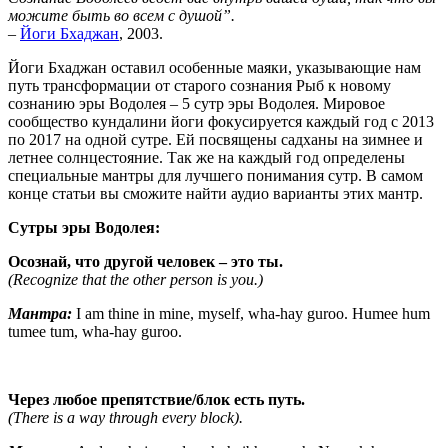
можите быть во всем с душой”.
–
Йоги Бхаджан
, 2003.
Йоги Бхаджан оставил особенные маяки, указывающие нам
путь трансформации от старого сознания Рыб к новому
сознанию эры Водолея – 5 сутр эры Водолея. Мировое
сообщество кундалини йоги фокусируется каждый год с 2013
по 2017 на одной сутре. Ей посвящены садханы на зимнее и
летнее солнцестояние. Так же на каждый год определены
специальные мантры для лучшего понимания сутр. В самом
конце статьи вы сможите найти аудио варианты этих мантр.
Сутры эры Водолея:
Осознай, что другой человек – это ты.
(Recognize that the other person is you.)
Мантра:
I am thine in mine, myself, wha-hay guroo. Humee hum
tumee tum, wha-hay guroo.
Через любое препятствие/блок есть путь.
(There is a way through every block).