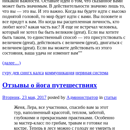
никакой важности. Оставьте идеи о том, что сказанное вами
может быть значимым. В действительности значимо лишь то,
что вы — это вы. И это важно. Когда вы будете идти с высоко
поднятой головой, то мир будет идти с вами. Вы позовете и
все придут к вам. Но когда вы расцепленная личность, кто
любит кого? какая часть вас? Я еще не встречал человека,
который не хотел бы быть великим (great). Если вы хотите
быть таким, то единственный способ — это присутствовать с
величием (great), действовать с величием (great), двигаться с
величием (great). Если вы можете действовать из этого
состояния, ваша удача не изменит вам””
(далее…)
гуру дев сингх калса
коммуникация
нервная система
Отзывы о йога путешествиях
Вторник, 23 мая, 2017
posted by
Администратор
in
статьи
Женя, Лера, все участники, спасибо вам за этот
тур, наполненный красотой, теплом, заботой,
глубокими и прекрасными практиками. Особенно
за мастер-класс по грибам, травам и готовке на
костре. Теперь в лесу можно с голоду не умереть и