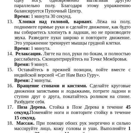
одну ногу, одновременно вытягивая другую
параллельно полу. Благодаря этому упражнению
балансируется Пупочный Центр.
Время:
1 минута 30 секунд.
Хлопки над головой, вариант.
Лёжа на полу,
поднимите прямые руки и сделайте движение, как будто
вы собираетесь хлопнуть в ладоши, но не производите
звука. Разведите пуки широко и повторите движение.
Это упражнение тренирует мышцы грудной клетки.
Время:
1 минута.
Релаксация.
Лягте на пол, руки по бокам, и полностью
расслабьтесь. Сконцентрируйтесь на Точке Межбровья.
Время:
9 минут.
Оставайтесь в прежней позиции, пойте вместе с
индийской версией «Сат Нам Вахэ Гуру».
Время:
2 минуты.
Вращение стопами и кистями.
Сделайте круговые
движения запястьями и лодыжками, потрите ладони и
ступни друг о друга, покатайтесь роликом на спине.
Разбудите себя.
Поза Дерева.
Стойка в Позе Дерева в течение
45
секунд.
Поменяйте ноги и повторите стойку в течение
15 секунд.
Массаж.
При помощи обоих рук энергично и сильно
массируйте лицо, кожу головы и уши. Выполняйте
1