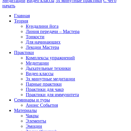
Медитации
Видео классы
3х минутные практики
С чего
начать
Главная
Теория
Кундалини йога
Линия передачи – Мастера
Тонкости
Для начинающих
Лекции Мастера
Практики
Комплексы упражнений
Медитации
Дыхательные техники
Видео классы
3х минутные медитации
Парные практики
Практики для чакр
Практики для иммунитета
Семинары и туры
Анонс События
Материалы
Чакры
Элементы
Эмоции