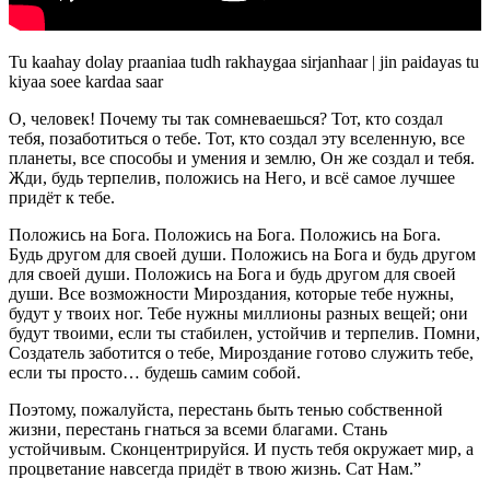
Tu kaahay dolay praaniaa tudh rakhaygaa sirjanhaar | jin paidayas tu
kiyaa soee kardaa saar
О, человек! Почему ты так сомневаешься? Тот, кто создал
тебя, позаботиться о тебе. Тот, кто создал эту вселенную, все
планеты, все способы и умения и землю, Он же создал и тебя.
Жди, будь терпелив, положись на Него, и всё самое лучшее
придёт к тебе.
Положись на Бога. Положись на Бога. Положись на Бога.
Будь другом для своей души. Положись на Бога и будь другом
для своей души. Положись на Бога и будь другом для своей
души. Все возможности Мироздания, которые тебе нужны,
будут у твоих ног. Тебе нужны миллионы разных вещей; они
будут твоими, если ты стабилен, устойчив и терпелив. Помни,
Создатель заботится о тебе, Мироздание готово служить тебе,
если ты просто… будешь самим собой.
Поэтому, пожалуйста, перестань быть тенью собственной
жизни, перестань гнаться за всеми благами. Стань
устойчивым. Сконцентрируйся. И пусть тебя окружает мир, а
процветание навсегда придёт в твою жизнь. Сат Нам.”