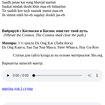
Saadh janaa kai sung bhavjal taariun
Saakat nindak dusht khin maa-eh bidaariun
Tis saahib kee tayk naanak manai maa-eh
Jis simrat sukh ho-eh sagalay dookh jaa-eh
Вибрируй с Космосом и Космос очистит твой путь.
(Vibrate the Cosmos. The Cosmos shall clear the path.)
Мантра:
3 ½ цикла Ek Ong Kar (Лайя йога)
Ek Ong Kaar-a, Saa Taa Naa Maa-a, Siree Whaa-a, Hay Gu-Roo
Статья для сайта kyoga.ru на основе материалов 3ho.org.
Варианты записей мантр:
мантра для 1 сутры