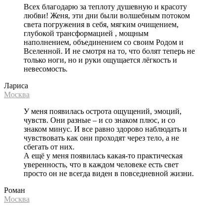
Всех благодарю за теплоту душевную и красоту
любви! Женя, эти дни были волшебным потоком
света погружения в себя, мягким очищением,
глубокой трансформацией , мощным
наполнением, объединением со своим Родом и
Вселенной. И не смотря на то, что болят теперь не
только ноги, но и руки ощущается лёгкость и
невесомость.
Лариса
Москва
У меня появилась острота ощущений, эмоций,
чувств. Они разные – и со знаком плюс, и со
знаком минус. И все равно здорово наблюдать и
чувствовать как они проходят через тело, а не
сбегать от них.
А ещё у меня появилась какая-то практическая
уверенность, что в каждом человеке есть свет
просто он не всегда виден в повседневной жизни.
Роман
Москва