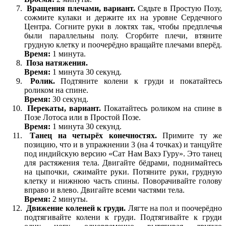
Вращения плечами, вариант.
Сядьте в Простую Позу,
сожмите кулаки и держите их на уровне Сердечного
Центра. Согните руки в локтях так, чтобы предплечья
были параллельны полу. Сгорбите плечи, втяните
грудную клетку и поочерёдно вращайте плечами вперёд.
Время:
1 минута.
Поза натяжения.
Время:
1 минута 30 секунд.
Ролик.
Подтяните колени к груди и покатайтесь
роликом на спине.
Время:
30 секунд.
Перекаты, вариант.
Покатайтесь роликом на спине в
Позе Лотоса или в Простой Позе.
Время:
1 минута 30 секунд.
Танец на четырёх конечностях.
Примите ту же
позицию, что и в упражнении 3 (на 4 точках) и танцуйте
под индийскую версию «Сат Нам Вахэ Гуру». Это танец
для растяжения тела. Двигайте бёдрами, поднимайтесь
на цыпочки, сжимайте руки. Потяните руки, грудную
клетку и нижнюю часть спины. Поворачивайте голову
вправо и влево. Двигайте всеми частями тела.
Время:
2 минуты.
Движение коленей к груди.
Лягте на пол и поочерёдно
подтягивайте колени к груди. Подтягивайте к груди