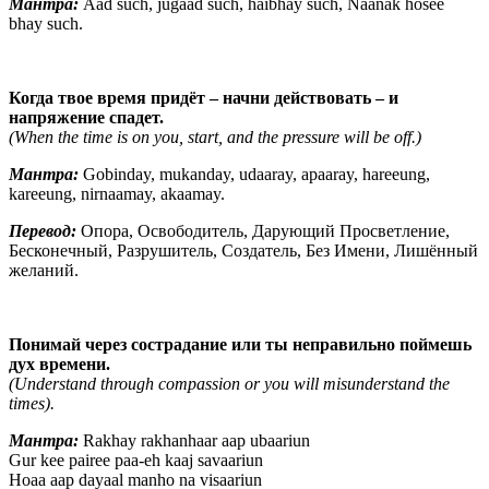
Мантра:
Aad such, jugaad such, haibhay such, Naanak hosee
bhay such.
Когда твое время придёт – начни действовать – и
напряжение спадет.
(When the time is on you, start, and the pressure will be off.)
Мантра:
Gobinday, mukanday, udaaray, apaaray, hareeung,
kareeung, nirnaamay, akaamay.
Перевод:
Опора, Освободитель, Дарующий Просветление,
Бесконечный, Разрушитель, Создатель, Без Имени, Лишённый
желаний.
Понимай через сострадание или ты неправильно поймешь
дух времени.
(Understand through compassion or you will misunderstand the
times).
Мантра:
Rakhay rakhanhaar aap ubaariun
Gur kee pairee paa-eh kaaj savaariun
Hoaa aap dayaal manho na visaariun