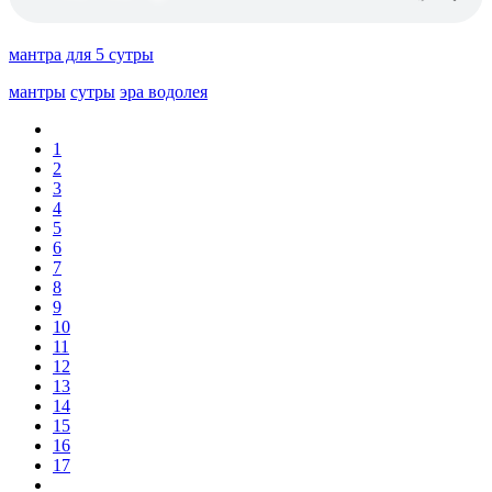
мантра для 5 сутры
мантры
сутры
эра водолея
1
2
3
4
5
6
7
8
9
10
11
12
13
14
15
16
17