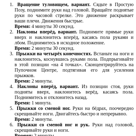
Вращение туловищем, вариант.
Сядьте в Простую
Позу, поднимите руки над головой. Вращайте поднятые
руки по часовой стрелке. Это движение раскрывает
ваши плечи. Движения быстрые.
Время:
4 минуты 30 секунд.
Наклоны вперёд, вариант.
Поднимите прямые руки
вверх и наклонитесь вперёд, касаясь пола руками и
лбом. Поднимитесь в исходное положение.
Время:
2 минуты 30 секунд.
Прыжки на четырёх конечностях.
Встаньте на ноги и
наклонитесь, коснувшись руками пола. Подпрыгивайте
в этой позиции «на 4 точках». Сконцентрируйтесь на
Пупочном Центре, подтягивая его для усиления
прыжков.
Время:
2 минуты.
Наклоны вперёд, вариант.
Из позиции стоя, руки
подняты вверх, наклонитесь верёд, касаясь пола.
Поднимитесь и отклонитесь назад.
Время:
1 минута.
Прыжки со сменой ног.
Руки на бёдрах, поочередно
скрещивайте ноги. Двигайтесь быстро и непрерывно.
Время:
2 минуты.
Прыжки со сменой ног и рук.
Руки над головой,
скрещивайте руки и ноги.
Вроемя:
2 минуты.