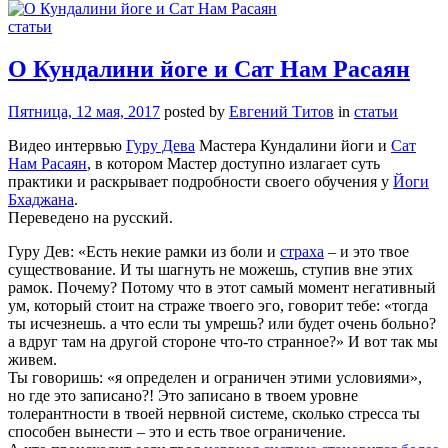
статьи
О Кундалини йоге и Сат Нам Расаян
Пятница, 12 мая, 2017
posted by
Евгений Титов
in
статьи
Видео интервью
Гуру Дева
Мастера Кундалини йоги и
Сат
Нам Расаян
, в котором Мастер доступно излагает суть
практики и раскрывает подробности своего обучения у
Йоги
Бхаджана
.
Переведено на русский.
Гуру Дев: «Есть некие рамки из боли и
страха
– и это твое
существование. И ты шагнуть не можешь, ступив вне этих
рамок. Почему? Потому что в этот самый момент негативный
ум, который стоит на страже твоего эго, говорит тебе: «тогда
ты исчезнешь. а что если ты умрешь? или будет очень больно?
а вдруг там на другой стороне что-то странное?» И вот так мы
живем.
Ты говоришь: «я определен и ограничен этими условиями»,
но где это записано?! Это записано в твоем уровне
толерантности в твоей нервной системе, сколько стресса ты
способен вынести – это и есть твое ограничение.