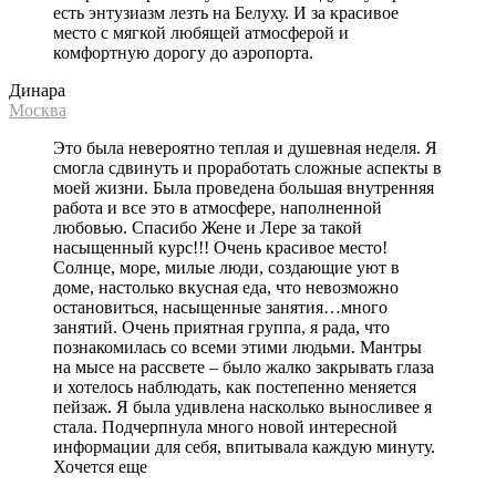
есть энтузиазм лезть на Белуху. И за красивое
место с мягкой любящей атмосферой и
комфортную дорогу до аэропорта.
Динара
Москва
Это была невероятно теплая и душевная неделя. Я
смогла сдвинуть и проработать сложные аспекты в
моей жизни. Была проведена большая внутренняя
работа и все это в атмосфере, наполненной
любовью. Спасибо Жене и Лере за такой
насыщенный курс!!! Очень красивое место!
Солнце, море, милые люди, создающие уют в
доме, настолько вкусная еда, что невозможно
остановиться, насыщенные занятия…много
занятий. Очень приятная группа, я рада, что
познакомилась со всеми этими людьми. Мантры
на мысе на рассвете – было жалко закрывать глаза
и хотелось наблюдать, как постепенно меняется
пейзаж. Я была удивлена насколько выносливее я
стала. Подчерпнула много новой интересной
информации для себя, впитывала каждую минуту.
Хочется еще