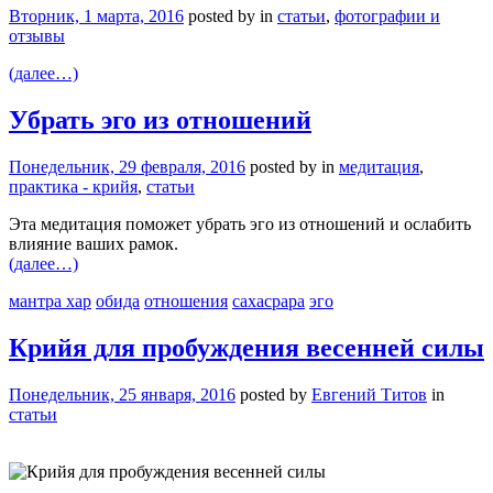
Вторник, 1 марта, 2016
posted by
in
статьи
,
фотографии и
отзывы
(далее…)
Убрать эго из отношений
Понедельник, 29 февраля, 2016
posted by
in
медитация
,
практика - крийя
,
статьи
Эта медитация поможет убрать эго из отношений и ослабить
влияние ваших рамок.
(далее…)
мантра хар
обида
отношения
сахасрара
эго
Крийя для пробуждения весенней силы
Понедельник, 25 января, 2016
posted by
Евгений Титов
in
статьи