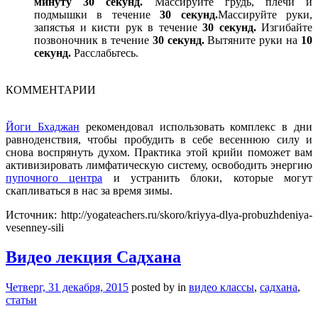
минуту 30 секунд.
Массируйте грудь, плечи и
подмышки в течение
30 секунд.
Массируйте руки,
запястья и кисти рук в течение
30 секунд.
Изгибайте
позвоночник в течение
30 секунд.
Вытяните руки на
10
секунд.
Расслабьтесь.
КОММЕНТАРИИ
Йоги Бхаджан
рекомендовал использовать комплекс в дни
равноденствия, чтобы пробудить в себе весеннюю силу и
снова воспрянуть духом. Практика этой крийи поможет вам
активизировать лимфатическую систему, освободить энергию
пупочного центра
и устранить блоки, которые могут
скапливаться в нас за время зимы.
Источник: http://yogateachers.ru/skoro/kriyya-dlya-probuzhdeniya-
vesenney-sili
Видео лекция Садхана
Четверг, 31 декабря, 2015
posted by
in
видео классы
,
садхана
,
статьи