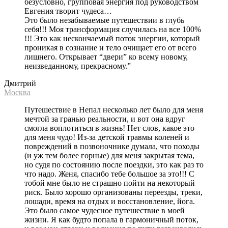
безусловно, групповая энергия под руководством
Евгения творит чудеса…
Это было незабываемые путешествии в глубь
себя!!! Моя трансформация случилась на все 100%
!!! Это как нескончаемый поток энергии, который
проникая в сознание и тело очищает его от всего
лишнего. Открывает “двери” ко всему новому,
неизведанному, прекрасному.”
Дмитрий
Москва
Путешествие в Непал несколько лет было для меня
мечтой за гранью реальности, и вот она вдруг
смогла воплотиться в жизнь! Нет слов, какое это
для меня чудо! Из-за детской травмы коленей и
повреждений в позвоночнике думала, что походы
(и уж тем более горные) для меня закрытая тема,
но судя по состоянию после поездки, это как раз то
что надо. Женя, спасибо тебе большое за это!!! С
тобой мне было не страшно пойти на некоторый
риск. Было хорошо организованы переезды, треки,
лошади, время на отдых и восстановление, йога.
Это было самое чудесное путешествие в моей
жизни. Я как будто попала в гармоничный поток,