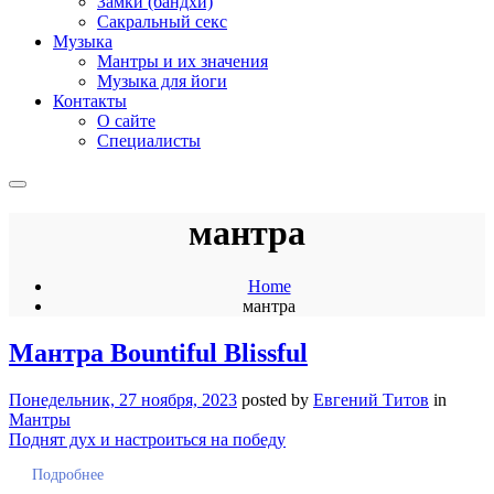
Замки (бандхи)
Сакральный секс
Музыка
Мантры и их значения
Музыка для йоги
Контакты
О сайте
Специалисты
мантра
Home
мантра
Мантра Bountiful Blissful
Понедельник, 27 ноября, 2023
posted by
Евгений Титов
in
Мантры
Поднят дух и настроиться на победу
Подробнее