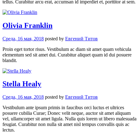
tellus. Curabitur arcu erat, accumsan id imperdiet et, porttitor at sem.
Olivia Franklin
Среда, 16 мая, 2018
posted by
Евгений Титов
Proin eget tortor risus. Vestibulum ac diam sit amet quam vehicula
elementum sed sit amet dui. Curabitur aliquet quam id dui posuere
blandit.
Stella Healy
Среда, 16 мая, 2018
posted by
Евгений Титов
Vestibulum ante ipsum primis in faucibus orci luctus et ultrices
posuere cubilia Curae; Donec velit neque, auctor sit amet aliquam
vel, ullamcorper sit amet ligula. Nulla quis lorem ut libero malesuada
feugiat. Curabitur non nulla sit amet nisl tempus convallis quis ac
lectus.