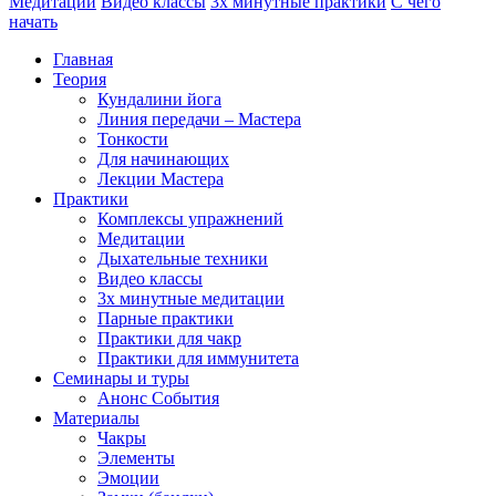
Медитации
Видео классы
3х минутные практики
С чего
начать
Главная
Теория
Кундалини йога
Линия передачи – Мастера
Тонкости
Для начинающих
Лекции Мастера
Практики
Комплексы упражнений
Медитации
Дыхательные техники
Видео классы
3х минутные медитации
Парные практики
Практики для чакр
Практики для иммунитета
Семинары и туры
Анонс События
Материалы
Чакры
Элементы
Эмоции