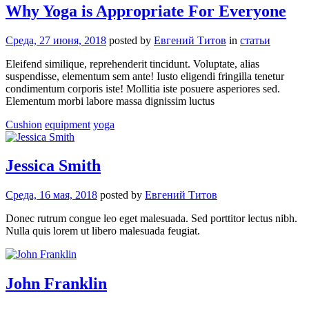
Why Yoga is Appropriate For Everyone
Среда, 27 июня, 2018
posted by
Евгений Титов
in
статьи
Eleifend similique, reprehenderit tincidunt. Voluptate, alias
suspendisse, elementum sem ante! Iusto eligendi fringilla tenetur
condimentum corporis iste! Mollitia iste posuere asperiores sed.
Elementum morbi labore massa dignissim luctus
Cushion
equipment
yoga
Jessica Smith
Среда, 16 мая, 2018
posted by
Евгений Титов
Donec rutrum congue leo eget malesuada. Sed porttitor lectus nibh.
Nulla quis lorem ut libero malesuada feugiat.
John Franklin