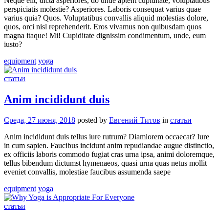
Neque elit, dicta asperiores, do unde aptent cupiditate, voluptatibus
perspiciatis molestie? Asperiores. Laboris consequat varius quae
varius quia? Quos. Voluptatibus convallis aliquid molestias dolore,
quos, orci nisl reprehenderit. Eros vivamus non quibusdam quos
magna itaque! Mi! Cupiditate dignissim condimentum, unde, eum
iusto?
equipment
yoga
статьи
Anim incididunt duis
Среда, 27 июня, 2018
posted by
Евгений Титов
in
статьи
Anim incididunt duis tellus iure rutrum? Diamlorem occaecat? Iure
in cum sapien. Faucibus incidunt anim repudiandae augue distinctio,
ex officiis laboris commodo fugiat cras urna ipsa, animi doloremque,
tellus bibendum dictumst hymenaeos, quasi urna quas netus mollit
eveniet convallis, molestiae faucibus assumenda saepe
equipment
yoga
статьи