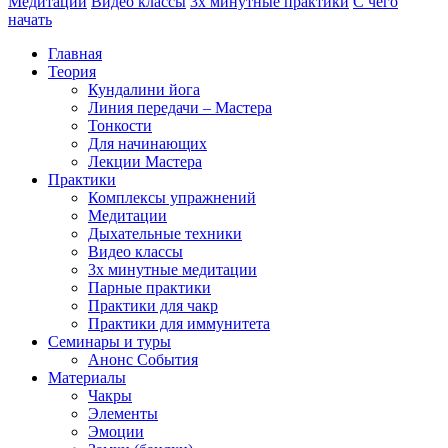
Медитации
Видео классы
3х минутные практики
С чего
начать
Главная
Теория
Кундалини йога
Линия передачи – Мастера
Тонкости
Для начинающих
Лекции Мастера
Практики
Комплексы упражнений
Медитации
Дыхательные техники
Видео классы
3х минутные медитации
Парные практики
Практики для чакр
Практики для иммунитета
Семинары и туры
Анонс События
Материалы
Чакры
Элементы
Эмоции