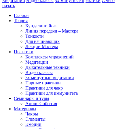
Медитации
Видео классы
3х минутные практики
С чего
начать
Главная
Теория
Кундалини йога
Линия передачи – Мастера
Тонкости
Для начинающих
Лекции Мастера
Практики
Комплексы упражнений
Медитации
Дыхательные техники
Видео классы
3х минутные медитации
Парные практики
Практики для чакр
Практики для иммунитета
Семинары и туры
Анонс События
Материалы
Чакры
Элементы
Эмоции