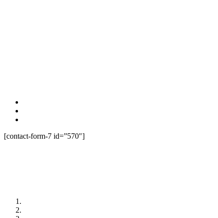
Interested In
Join Our Team?
Vestibulum libero nisl, porta vel, scelerisque eget, malesuada
at, neque. Vivamus eget nibh. Etiam cursus leo vel metus.
WHAT WE OFFER:
Sed laoreet aliquam leo
Cursus eleifend elit
Aenean auctor wisi
[contact-form-7 id=”570″]