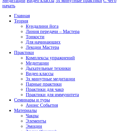
Медитации
Видео классы
3х минутные практики
С чего
начать
Главная
Теория
Кундалини йога
Линия передачи – Мастера
Тонкости
Для начинающих
Лекции Мастера
Практики
Комплексы упражнений
Медитации
Дыхательные техники
Видео классы
3х минутные медитации
Парные практики
Практики для чакр
Практики для иммунитета
Семинары и туры
Анонс События
Материалы
Чакры
Элементы
Эмоции