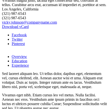
Los Angeles, California
(321) 987-6543
(321) 987-6543
vicky.johnson@companyname.com
Download vCard
Facebook
Twitter
Pinterest
Overview
Education
Experience
Sed laoreet aliquam leo. Ut tellus dolor, dapibus eget, elementum
vel, cursus eleifend, elit. Aenean auctor wisi et urna. Aliquam erat
volutpat. Duis ac turpis. Integer rutrum ante eu lacus. Vestibulum
libero nisl, porta vel, scelerisque eget, malesuada at, neque.
Vivamus eget nibh. Etiam cursus leo vel metus. Nulla facilisi.
Aenean nec eros. Vestibulum ante ipsum primis in faucibus orci
luctus et ultrices posuere cubilia Curae; Suspendisse sollicitudin velit
sed leo. Ut pharetra augue nec augue.