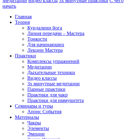
Медитации
Видео классы
3х минутные практики
С чего
начать
Главная
Теория
Кундалини йога
Линия передачи – Мастера
Тонкости
Для начинающих
Лекции Мастера
Практики
Комплексы упражнений
Медитации
Дыхательные техники
Видео классы
3х минутные медитации
Парные практики
Практики для чакр
Практики для иммунитета
Семинары и туры
Анонс События
Материалы
Чакры
Элементы
Эмоции