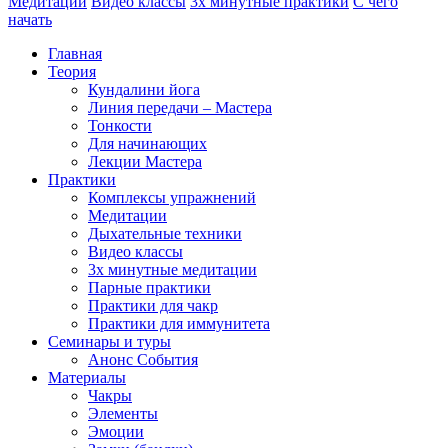
Медитации
Видео классы
3х минутные практики
С чего
начать
Главная
Теория
Кундалини йога
Линия передачи – Мастера
Тонкости
Для начинающих
Лекции Мастера
Практики
Комплексы упражнений
Медитации
Дыхательные техники
Видео классы
3х минутные медитации
Парные практики
Практики для чакр
Практики для иммунитета
Семинары и туры
Анонс События
Материалы
Чакры
Элементы
Эмоции