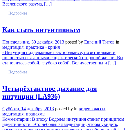
Вселенского разума, […]
Подробнее
Как стать интуитивным
Понедельник, 30 декабря, 2013
posted by
Евгений Титов
in
медитация
,
практика - крийя
«Интуиция поддерживает вас в балансе, позитивными и
полностью связанными с практической стороной жизни. Вы
становитесь собой, глубоко собой. Величественны и […]
Подробнее
Четырёхтактное дыхание для
интуиции (LA936)
Суббота, 14 декабря, 2013
posted by
in
видео классы
,
медитация
,
пранаямы
Комментарии: В эпоху Водолея интуиция станет принципом
идентичности. Это небольшая медитации, чтобы увидеть,
насколько хорошо мы можем заставить наш собственный […]