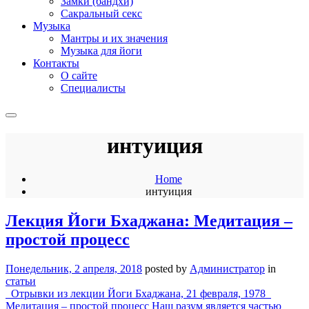
Замки (бандхи)
Сакральный секс
Музыка
Мантры и их значения
Музыка для йоги
Контакты
О сайте
Специалисты
интуиция
Home
интуиция
Лекция Йоги Бхаджана: Медитация –
простой процесс
Понедельник, 2 апреля, 2018
posted by
Администратор
in
статьи
Отрывки из лекции Йоги Бхаджана, 21 февраля, 1978
Медитация – простой процесс Наш разум является частью