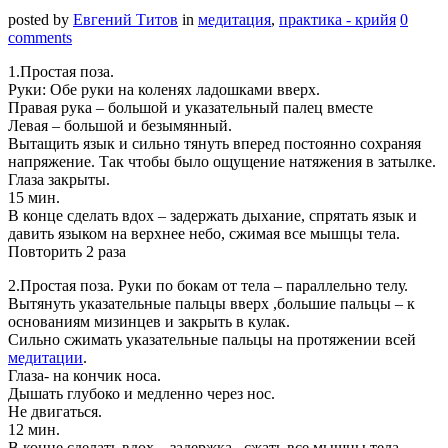
posted by
Евгений Титов
in
медитация
,
практика - крийя
0
comments
1.Простая поза.
Руки: Обе руки на коленях ладошками вверх.
Правая рука – большой и указательный палец вместе
Левая – большой и безымянный.
Вытащить язык и сильно тянуть вперед постоянно сохраняя
напряжение. Так чтобы было ощущение натяжения в затылке.
Глаза закрыты.
15 мин.
В конце сделать вдох – задержать дыхание, спрятать язык и
давить языком на верхнее небо, сжимая все мышцы тела.
Повторить 2 раза
2.Простая поза. Руки по бокам от тела – параллельно телу.
Вытянуть указательные пальцы вверх ,большие пальцы – к
основаниям мизинцев и закрыть в кулак.
Сильно сжимать указательные пальцы на протяжении всей
медитации
.
Глаза- на кончик носа.
Дышать глубоко и медленно через нос.
Не двигаться.
12 мин.
В конце сделать вдох – задержка , сжать все мышцы тела –