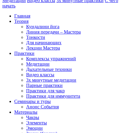
Медитации
Видео классы
3х минутные практики
С чего
начать
Главная
Теория
Кундалини йога
Линия передачи – Мастера
Тонкости
Для начинающих
Лекции Мастера
Практики
Комплексы упражнений
Медитации
Дыхательные техники
Видео классы
3х минутные медитации
Парные практики
Практики для чакр
Практики для иммунитета
Семинары и туры
Анонс События
Материалы
Чакры
Элементы
Эмоции