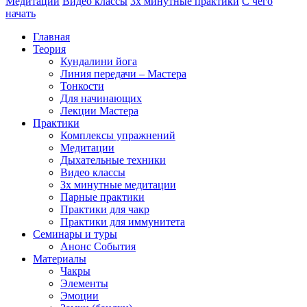
Медитации
Видео классы
3х минутные практики
С чего
начать
Главная
Теория
Кундалини йога
Линия передачи – Мастера
Тонкости
Для начинающих
Лекции Мастера
Практики
Комплексы упражнений
Медитации
Дыхательные техники
Видео классы
3х минутные медитации
Парные практики
Практики для чакр
Практики для иммунитета
Семинары и туры
Анонс События
Материалы
Чакры
Элементы
Эмоции