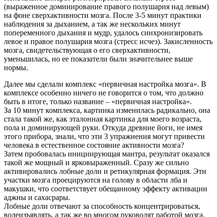
(выраженное доминирование правого полушария над левым)
на фоне сверхактивности мозга. После 3-5 минут практики
наблюдения за дыханием, а так же нескольких минут
попеременного дыхания и мудр, удалось синхронизировать
левое и правое полушария мозга (стресс исчез). Закисленность
мозга, свидетельствующая о его сверхактивности,
уменьшилась, но ее показатели были значительнее выше
нормы.
Далее мы сделали комплекс «первичная настройка мозга». В
комплексе особенно ничего не говорится о том, что должно
быть в итоге, только название – «первичная настройка».
За 10 минут комплекса, картинка изменилась радикально, она
стала такой же, как эталонная картинка для моего возраста,
пола и доминирующей руки. Откуда древние йоги, не имея
этого прибора, знали, что эти 3 упражнения могут привести
человека в естественное состояние активности мозга?
Затем пробовалась инициирующая мантра, результат оказался
такой же мощный и ярковыраженный. Сразу же сильно
активировались лобные доли и ретикулярная формация. Эти
участки мозга проецируются на голову в области лба и
макушки, что соответствует обещанному эффекту активации
аджны и сахасрары.
Лобные доли отвечают за способность концентрироваться,
волеизъявлять, а так же во многом руководят работой мозга,