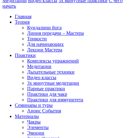
Медитации
Видео классы
3х минутные практики
С чего
начать
Главная
Теория
Кундалини йога
Линия передачи – Мастера
Тонкости
Для начинающих
Лекции Мастера
Практики
Комплексы упражнений
Медитации
Дыхательные техники
Видео классы
3х минутные медитации
Парные практики
Практики для чакр
Практики для иммунитета
Семинары и туры
Анонс События
Материалы
Чакры
Элементы
Эмоции