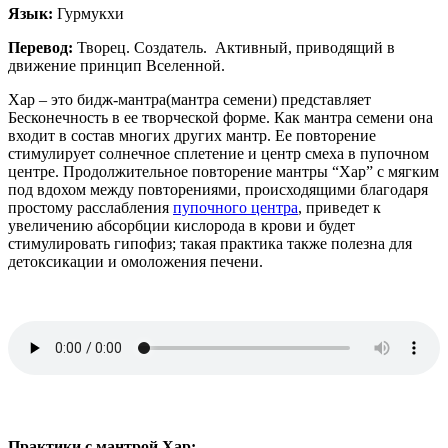
Язык:
Гурмукхи
Перевод:
Творец. Создатель. Активный, приводящий в
движение принцип Вселенной.
Хар – это бидж-мантра(мантра семени) представляет
Бесконечность в ее творческой форме. Как мантра семени она
входит в состав многих других мантр. Ее повторение
стимулирует солнечное сплетение и центр смеха в пупочном
центре. Продолжительное повторение мантры “Хар” с мягким
под вдохом между повторениями, происходящими благодаря
простому расслабления
пупочного центра
, приведет к
увеличению абсорбции кислорода в крови и будет
стимулировать гипофиз; такая практика также полезна для
детоксикации и омоложения печени.
Практики с мантрой Хар: