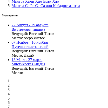
Мантра Хами Хам Брам Хам
Мантра Са Ре Са Са или Кабадше мантра
Мероприятия
22
Август
- 29 августа
Внутренняя тишина
Ведущий:
Евгений Титов
Место:
озеро чистое
07
Ноябрь
- 16 ноября
Путешествие за силой
Ведущий:
Евгений Титов
Место:
Дахаб
13
Март
- 27 марта
Мистическая Индия
Ведущий:
Евгений Титов
Место: