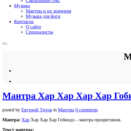
Сакральный секс
Музыка
Мантры и их значения
Музыка для йоги
Контакты
О сайте
Специалисты
М
Мантра Хар Хар Хар Хар Гоб
posted by
Евгений Титов
in
Мантры
0 comments
Мантра:
Хар
Хар Хар Хар Гобиндэ – мантра процветания.
Текст мантры: