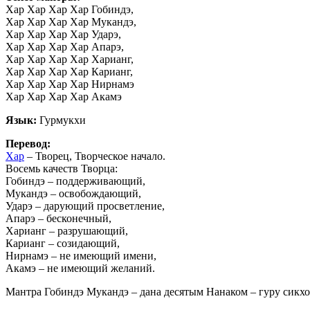
Хар Хар Хар Хар Гобиндэ,
Хар Хар Хар Хар Мукандэ,
Хар Хар Хар Хар Ударэ,
Хар Хар Хар Хар Апарэ,
Хар Хар Хар Хар Харианг,
Хар Хар Хар Хар Карианг,
Хар Хар Хар Хар Нирнамэ
Хар Хар Хар Хар Акамэ
Язык:
Гурмукхи
Перевод:
Хар
– Творец, Творческое начало.
Восемь качеств Творца:
Гобиндэ – поддерживающий,
Мукандэ – освобождающий,
Ударэ – дарующий просветление,
Апарэ – бесконечный,
Харианг – разрушающий,
Карианг – созидающий,
Нирнамэ – не имеющий имени,
Акамэ – не имеющий желаний.
Мантра Гобиндэ Мукандэ – дана десятым Нанаком – гуру сикхо