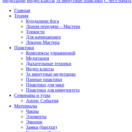
Медитации
Видео классы
3х минутные практики
С чего начать
Главная
Теория
Кундалини йога
Линия передачи – Мастера
Тонкости
Для начинающих
Лекции Мастера
Практики
Комплексы упражнений
Медитации
Дыхательные техники
Видео классы
3х минутные медитации
Парные практики
Практики для чакр
Практики для иммунитета
Семинары и туры
Анонс События
Материалы
Чакры
Элементы
Эмоции
Замки (бандхи)