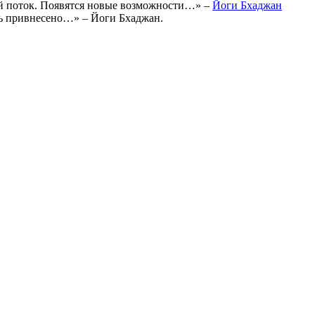
ый поток. Появятся новые возможности…» –
Йоги Бхаджан
ть привнесено…» – Йоги Бхаджан.