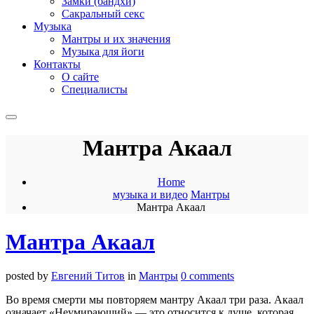
Замки (бандхи)
Сакральный секс
Музыка
Мантры и их значения
Музыка для йоги
Контакты
О сайте
Специалисты
Мантра Акаал
Home
музыка и видео
Мантры
Мантра Акаал
Мантра Акаал
posted by
Евгений Титов
in
Мантры
0 comments
Во время смерти мы повторяем мантру Акаал три раза. Акаал
означает «Неумирающий» — это относится к душе, которая