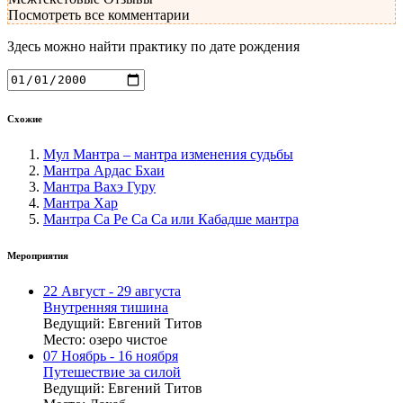
Посмотреть все комментарии
Здесь можно найти практику по дате рождения
Схожие
Мул Мантра – мантра изменения судьбы
Мантра Ардас Бхаи
Мантра Вахэ Гуру
Мантра Хар
Мантра Са Ре Са Са или Кабадше мантра
Мероприятия
22
Август
- 29 августа
Внутренняя тишина
Ведущий:
Евгений Титов
Место:
озеро чистое
07
Ноябрь
- 16 ноября
Путешествие за силой
Ведущий:
Евгений Титов