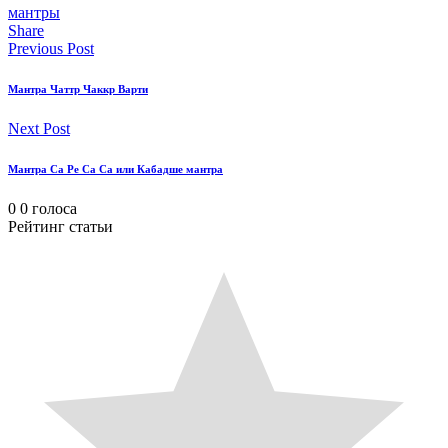
мантры
Share
Previous Post
Мантра Чаттр Чаккр Варти
Next Post
Мантра Са Ре Са Са или Кабадше мантра
0
0
голоса
Рейтинг статьи