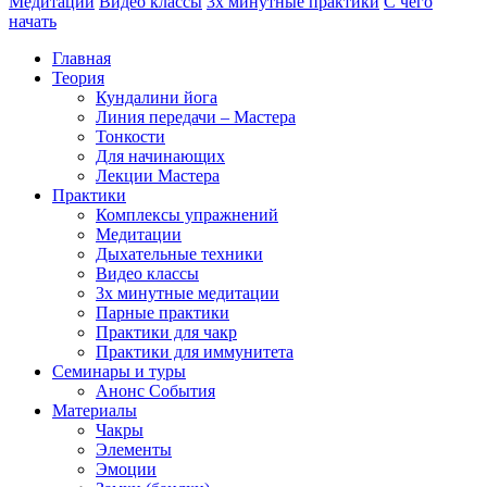
Медитации
Видео классы
3х минутные практики
С чего
начать
Главная
Теория
Кундалини йога
Линия передачи – Мастера
Тонкости
Для начинающих
Лекции Мастера
Практики
Комплексы упражнений
Медитации
Дыхательные техники
Видео классы
3х минутные медитации
Парные практики
Практики для чакр
Практики для иммунитета
Семинары и туры
Анонс События
Материалы
Чакры
Элементы
Эмоции