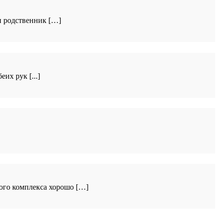
и родственник […]
их рук [...]
ого комплекса хорошо […]