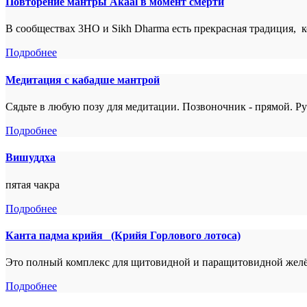
Повторение мантры Akaal в момент смерти
В сообществах 3HO и Sikh Dharma есть прекрасная традиция, к
Подробнее
Медитация с кабадше мантрой
Сядьте в любую позу для медитации. Позвоночник - прямой. Рук
Подробнее
Вишуддха
пятая чакра
Подробнее
Канта падма крийя (Крийя Горлового лотоса)
Это полный комплекс для щитовидной и паращитовидной желёз
Подробнее