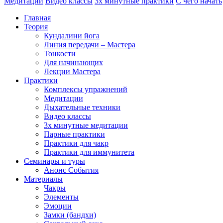
Медитации
Видео классы
3х минутные практики
С чего начать
Главная
Теория
Кундалини йога
Линия передачи – Мастера
Тонкости
Для начинающих
Лекции Мастера
Практики
Комплексы упражнений
Медитации
Дыхательные техники
Видео классы
3х минутные медитации
Парные практики
Практики для чакр
Практики для иммунитета
Семинары и туры
Анонс События
Материалы
Чакры
Элементы
Эмоции
Замки (бандхи)