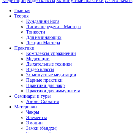
Медитации
Видео классы
3х минутные практики
С чего начать
Главная
Теория
Кундалини йога
Линия передачи – Мастера
Тонкости
Для начинающих
Лекции Мастера
Практики
Комплексы упражнений
Медитации
Дыхательные техники
Видео классы
3х минутные медитации
Парные практики
Практики для чакр
Практики для иммунитета
Семинары и туры
Анонс События
Материалы
Чакры
Элементы
Эмоции
Замки (бандхи)