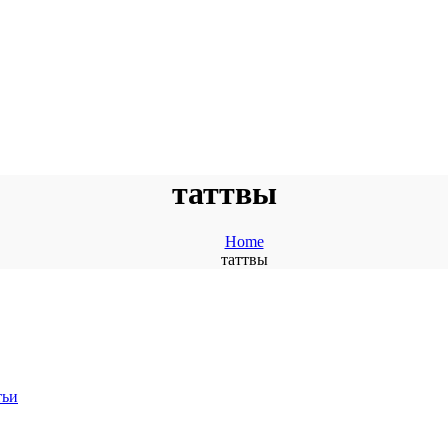
таттвы
Home
таттвы
тьи