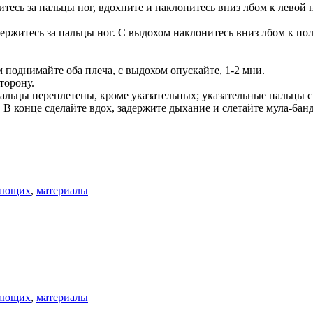
сь за пальцы ног, вдохните и наклонитесь вниз лбом к левой н
ржитесь за пальцы ног. С выдохом наклонитесь вниз лбом к пол
м поднимайте оба плеча, с выдохом опускайте, 1-2 мни.
торону.
Пальцы переплетены, кроме указательных; указательные пальцы с
В конце сделайте вдох, задержите дыхание и слетайте мула-6анд
нающих
,
материалы
нающих
,
материалы