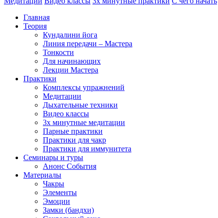
Медитации
Видео классы
3х минутные практики
С чего начать
Главная
Теория
Кундалини йога
Линия передачи – Мастера
Тонкости
Для начинающих
Лекции Мастера
Практики
Комплексы упражнений
Медитации
Дыхательные техники
Видео классы
3х минутные медитации
Парные практики
Практики для чакр
Практики для иммунитета
Семинары и туры
Анонс События
Материалы
Чакры
Элементы
Эмоции
Замки (бандхи)