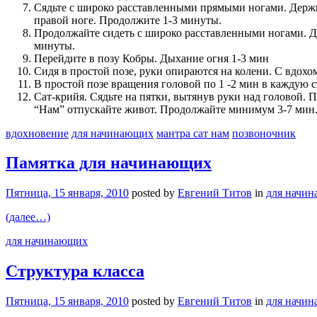
Сядьте с широко расставленными прямыми ногами. Держите
правой ноге. Продолжите 1-3 минуты.
Продолжайте сидеть с широко расставленными ногами. Де
минуты.
Перейдите в позу Кобры. Дыхание огня 1-3 мин
Сидя в простой позе, руки опираются на колени. С вдохо
В простой позе вращения головой по 1 -2 мин в каждую с
Сат-крийя. Сядьте на пятки, вытянув руки над головой. 
“Нам” отпускайте живот. Продолжайте минимум 3-7 мин. 
вдохновение
для начинающих
мантра сат нам
позвоночник
Памятка для начинающих
Пятница, 15 января, 2010
posted by
Евгений Титов
in
для начи
(далее…)
для начинающих
Структура класса
Пятница, 15 января, 2010
posted by
Евгений Титов
in
для начи