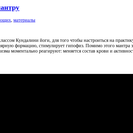
мантру
ающих
,
материалы
лассом Кундалини йоги, для того чтобы настроиться на практик
лярную формацию, стимулирует гипофиз. Помимо этого мантра за
анизма моментально реагируют: меняется состав крови и активно