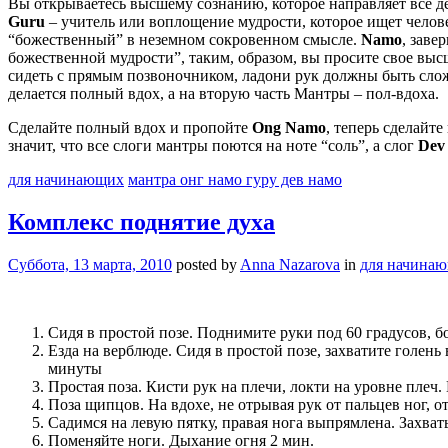
Вы открываетесь высшему сознанию, которое направляет все д
Guru
– учитель или воплощение мудрости, которое ищет челов
“божественный” в неземном сокровенном смысле.
Namo
, заве
божественной мудрости”, таким, образом, вы просите свое вы
сидеть с прямым позвоночником, ладони рук должны быть слож
делается полный вдох, а на вторую часть Мантры – пол-вдоха.
Сделайте полный вдох и пропойте
Ong Namo
, теперь сделайт
значит, что все слоги мантры поются на ноте “соль”, а слог
Dev
для начинающих
мантра онг намо гуру дев намо
Комплекс поднятие духа
Суббота, 13 марта, 2010
posted by
Anna Nazarova
in
для начина
Сидя в простой позе. Поднимите руки под 60 градусов, 
Езда на верблюде. Сидя в простой позе, захватите голен
минуты
Простая поза. Кисти рук на плечи, локти на уровне плеч.
Поза щипцов. На вдохе, не отрывая рук от пальцев ног, о
Садимся на левую пятку, правая нога выпрямлена. Захва
Поменяйте ноги. Дыхание огня 2 мин.