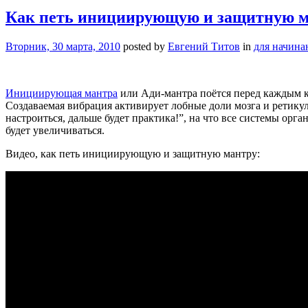
Как петь инициирующую и защитную 
Вторник, 30 марта, 2010
posted by
Евгений Титов
in
для начин
Инициирующая мантра
или Ади-мантра поётся перед каждым к
Создаваемая вибрация активирует лобные доли мозга и ретику
настроиться, дальше будет практика!”, на что все системы орг
будет увеличиваться.
Видео, как петь инициирующую и защитную мантру: