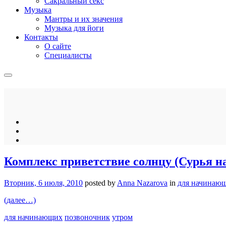
Сакральный секс
Музыка
Мантры и их значения
Музыка для йоги
Контакты
О сайте
Специалисты
Комплекс приветствие солнцу (Сурья н
Вторник, 6 июля, 2010
posted by
Anna Nazarova
in
для начинаю
(далее…)
для начинающих
позвоночник
утром