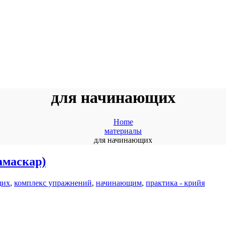
для начинающих
Home
материалы
для начинающих
амаскар)
щих
,
комплекс упражнений
,
начинающим
,
практика - крийя