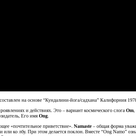
составлен на основе “Кундалини-йога/садхана” Калифорния 1978
проявлениях и действиях. Это – вариант космического слога
Om
,
озидатель, Его имя
Оng
.
ающее «почтительное приветствие».
Namaste
– общая форма уважи
 или ко лбу. При этом делается поклон. Вместе “Ong Namo” озн