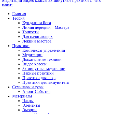
Медитации
Видео классы
3х минутные практики
С чего
начать
Главная
Теория
Кундалини йога
Линия передачи – Мастера
Тонкости
Для начинающих
Лекции Мастера
Практики
Комплексы упражнений
Медитации
Дыхательные техники
Видео классы
3х минутные медитации
Парные практики
Практики для чакр
Практики для иммунитета
Семинары и туры
Анонс События
Материалы
Чакры
Элементы
Эмоции