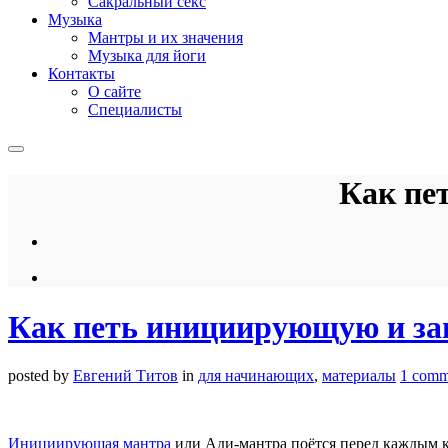
Сакральный секс
Музыка
Мантры и их значения
Музыка для йоги
Контакты
О сайте
Специалисты
Как пе
Как петь инициирующую и з
posted by
Евгений Титов
in
для начинающих
,
материалы
1 comm
Инициирующая мантра
или Ади-мантра поётся перед каждым к