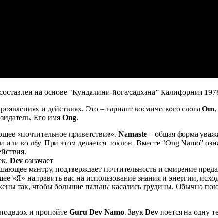
составлен на основе “Кундалини-йога/садхана” Калифорния 1978
проявлениях и действиях. Это – вариант космического слога
Om
,
озидатель, Его имя
Оng
.
ающее «почтительное приветствие».
Namaste
– общая форма уважи
 или ко лбу. При этом делается поклон. Вместе “Ong Namo” озн
ействия.
ек,
Dev
означает
ршающее мантру, подтверждает почтительность и смирение пред
сшее «Я» направить вас на использование знания и энергии, исх
ены так, чтобы большие пальцы касались грудины. Обычно поют
е подвдох и пропойте
Guru Dev Namo
. Звук
Dev
поется на одну т