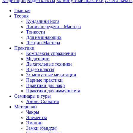
Медитации
Видео классы
3х минутные практики
С чего начать
Главная
Теория
Кундалини йога
Линия передачи – Мастера
Тонкости
Для начинающих
Лекции Мастера
Практики
Комплексы упражнений
Медитации
Дыхательные техники
Видео классы
3х минутные медитации
Парные практики
Практики для чакр
Практики для иммунитета
Семинары и туры
Анонс События
Материалы
Чакры
Элементы
Эмоции
Замки (бандхи)