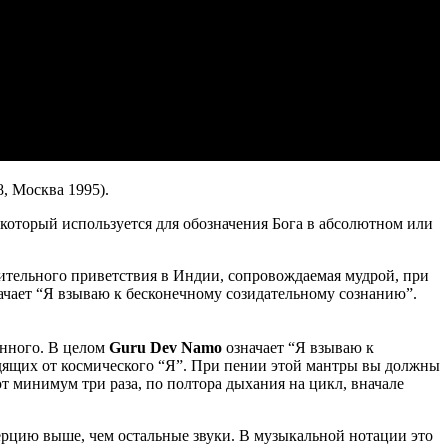
, Москва 1995).
 который используется для обозначения Бога в абсолютном или
тельного приветствия в Индии, сопровождаемая мудрой, при
ачает “Я взываю к бесконечному созидательному сознанию”.
анного. В целом
Guru Dev Namo
означает “Я взываю к
одящих от космического “Я”. При пении этой мантры вы должны
 минимум три раза, по полтора дыхания на цикл, вначале
ерцию выше, чем остальные звуки. В музыкальной нотации это