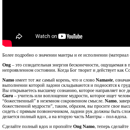
Более подробно о значении мантры и ее исполнении (материал 
Ong
– это созидательная энергия бесконечности, ощущаемая в 
непроявленном состоянии. Когда Бог творит и действует как С
Namo
имеет тот же самый корень, что и слово
Namaste
, означ
выполнении которой ладони складываются и подносятся к груди
Вы открываетесь высшему сознанию, которое направляет все д
Guru
– учитель или воплощение мудрости, которое ищет челов
“божественный” в неземном сокровенном смысле.
Namo
, заве
божественной мудрости”, таким, образом, вы просите свое вы
сидеть с прямым позвоночником, ладони рук должны быть слож
делается полный вдох, а на вторую часть Мантры – пол-вдоха.
Сделайте полный вдох и пропойте
Ong Namo
, теперь сделайт