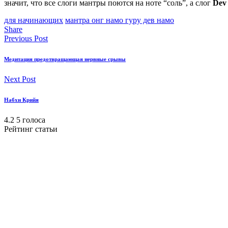
значит, что все слоги мантры поются на ноте “соль”, а слог
Dev
для начинающих
мантра онг намо гуру дев намо
Share
Previous Post
Медитация предотвращающая нервные срывы
Next Post
Набхи Крийя
4.2
5
голоса
Рейтинг статьи