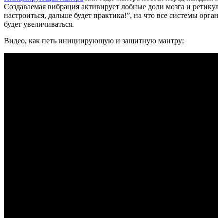
Создаваемая вибрация активирует лобные доли мозга и ретику
настроиться, дальше будет практика!”, на что все системы орг
будет увеличиваться.
Видео, как петь инициирующую и защитную мантру: