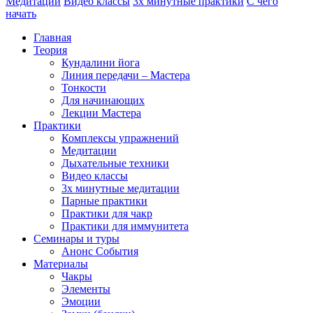
Медитации
Видео классы
3х минутные практики
С чего
начать
Главная
Теория
Кундалини йога
Линия передачи – Мастера
Тонкости
Для начинающих
Лекции Мастера
Практики
Комплексы упражнений
Медитации
Дыхательные техники
Видео классы
3х минутные медитации
Парные практики
Практики для чакр
Практики для иммунитета
Семинары и туры
Анонс События
Материалы
Чакры
Элементы
Эмоции