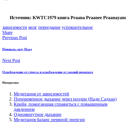
Источник: KWTC1979 книга Praana Praanee Praanayam
зависимости
мозг
переедание
успокоительное
Share
Previous Post
Призвать силу Наад
Next Post
Освобождение от стресса и освобождение от эмоций прошлого
Интересное
Медитация от зависимостей
Попеременное дыхание через ноздри (Нади Садхан)
Крийя, помогающая справиться с повышенным
давлением
Одноминутное дыхание
Медитация баланс нервной энергии