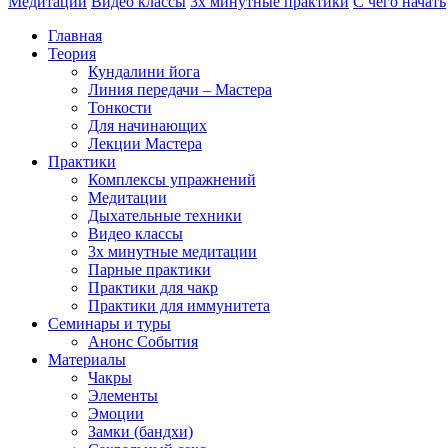
Медитации
Видео классы
3х минутные практики
С чего начать
Главная
Теория
Кундалини йога
Линия передачи – Мастера
Тонкости
Для начинающих
Лекции Мастера
Практики
Комплексы упражнений
Медитации
Дыхательные техники
Видео классы
3х минутные медитации
Парные практики
Практики для чакр
Практики для иммунитета
Семинары и туры
Анонс События
Материалы
Чакры
Элементы
Эмоции
Замки (бандхи)