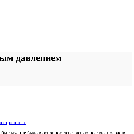
ным давлением
асстройствах
.
 чтобы дыхание было в основном через левую ноздрю, положив