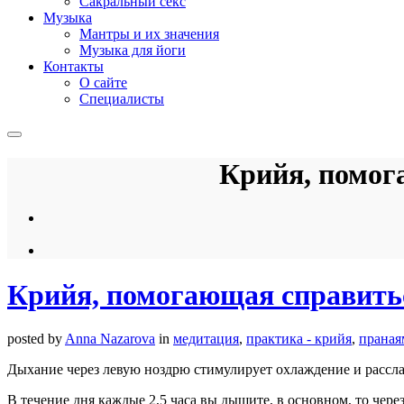
Сакральный секс
Музыка
Мантры и их значения
Музыка для йоги
Контакты
О сайте
Специалисты
Крийя, помог
Крийя, помогающая справить
posted by
Anna Nazarova
in
медитация
,
практика - крийя
,
прана
Дыхание через левую ноздрю стимулирует охлаждение и расс
В течение дня каждые 2,5 часа вы дышите, в основном, то чер