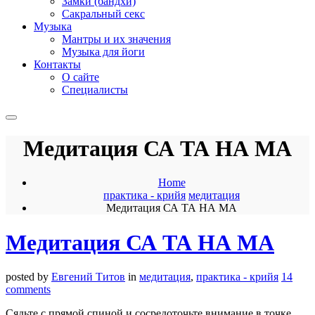
Замки (бандхи)
Сакральный секс
Музыка
Мантры и их значения
Музыка для йоги
Контакты
О сайте
Специалисты
Медитация СА ТА НА МА
Home
практика - крийя
медитация
Медитация СА ТА НА МА
Медитация СА ТА НА МА
posted by
Евгений Титов
in
медитация
,
практика - крийя
14
comments
Сядьте с прямой спиной и сосредоточьте внимание в точке