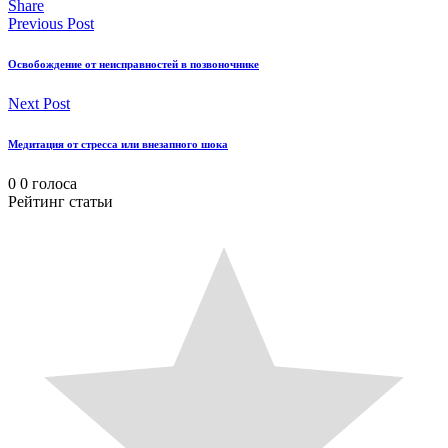
Share
Previous Post
Освобождение от неисправностей в позвоночнике
Next Post
Медитация от стресса или внезапного шока
0
0
голоса
Рейтинг статьи