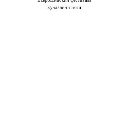
Всероссийский фестиваль
кундалини-йоги