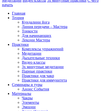
Медитации
Видео классы
3х минутные практики
С чего
начать
Главная
Теория
Кундалини йога
Линия передачи – Мастера
Тонкости
Для начинающих
Лекции Мастера
Практики
Комплексы упражнений
Медитации
Дыхательные техники
Видео классы
3х минутные медитации
Парные практики
Практики для чакр
Практики для иммунитета
Семинары и туры
Анонс События
Материалы
Чакры
Элементы
Эмоции