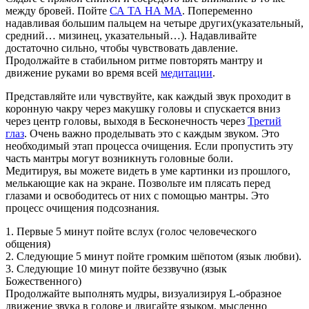
между бровей. Пойте
СА ТА НА МА
. Попеременно
надавливая большим пальцем на четыре других(указательный,
средний… мизинец, указательный…). Надавливайте
достаточно сильно, чтобы чувствовать давление.
Продолжайте в стабильном ритме повторять мантру и
движение руками во время всей
медитации
.
Представляйте или чувствуйте, как каждый звук проходит в
коронную чакру через макушку головы и спускается вниз
через центр головы, выходя в Бесконечность через
Третий
глаз
. Очень важно проделывать это с каждым звуком. Это
необходимый этап процесса очищения. Если пропустить эту
часть мантры могут возникнуть головные боли.
Медитируя, вы можете видеть в уме картинки из прошлого,
мелькающие как на экране. Позвольте им плясать перед
глазами и освободитесь от них с помощью мантры. Это
процесс очищения подсознания.
1. Первые 5 минут пойте вслух (голос человеческого
общения)
2. Следующие 5 минут пойте громким шёпотом (язык любви).
3. Следующие 10 минут пойте беззвучно (язык
Божественного)
Продолжайте выполнять мудры, визуализируя L-образное
движение звука в голове и двигайте языком, мысленно