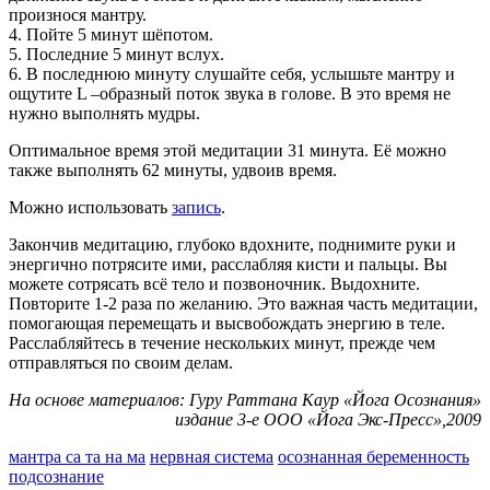
произнося мантру.
4. Пойте 5 минут шёпотом.
5. Последние 5 минут вслух.
6. В последнюю минуту слушайте себя, услышьте мантру и
ощутите L –образный поток звука в голове. В это время не
нужно выполнять мудры.
Оптимальное время этой медитации 31 минута. Её можно
также выполнять 62 минуты, удвоив время.
Можно использовать
запись
.
Закончив медитацию, глубоко вдохните, поднимите руки и
энергично потрясите ими, расслабляя кисти и пальцы. Вы
можете сотрясать всё тело и позвоночник. Выдохните.
Повторите 1-2 раза по желанию. Это важная часть медитации,
помогающая перемещать и высвобождать энергию в теле.
Расслабляйтесь в течение нескольких минут, прежде чем
отправляться по своим делам.
На основе материалов: Гуру Раттана Каур «Йога Осознания»
издание 3-е ООО «Йога Экс-Пресс»,2009
мантра са та на ма
нервная система
осознанная беременность
подсознание